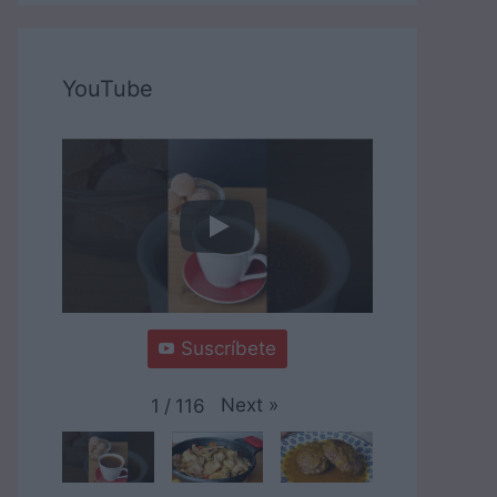
YouTube
Suscríbete
Next
»
1
/
116