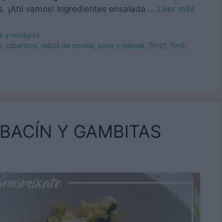
s. ¡Ahí vamos! Ingredientes ensalada …
Leer más
s y verduras
s
,
rabanitos
,
robot de cocina
,
sano y natural
,
Tm31
,
Tm5
,
BACÍN Y GAMBITAS