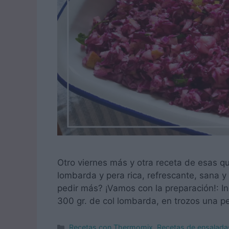
Otro viernes más y otra receta de esas 
lombarda y pera rica, refrescante, sana
pedir más? ¡Vamos con la preparación!: I
300 gr. de col lombarda, en trozos una p
Categorías
Recetas con Thermomix
,
Recetas de ensalada