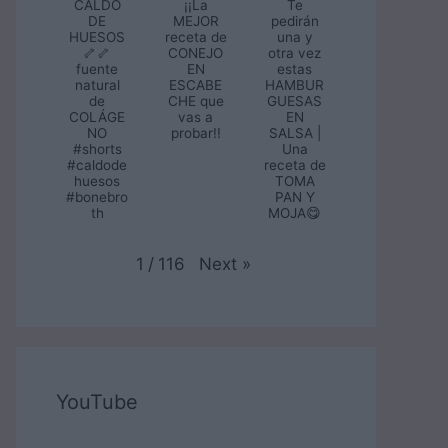
CALDO
¡¡La
Te
DE
MEJOR
pedirán
HUESOS
receta de
una y
🦴🦴
CONEJO
otra vez
fuente
EN
estas
natural
ESCABE
HAMBUR
de
CHE que
GUESAS
COLÁGE
vas a
EN
NO
probar!!
SALSA |
#shorts
Una
#caldode
receta de
huesos
TOMA
#bonebro
PAN Y
th
MOJA😋
Next
»
1
/
116
YouTube