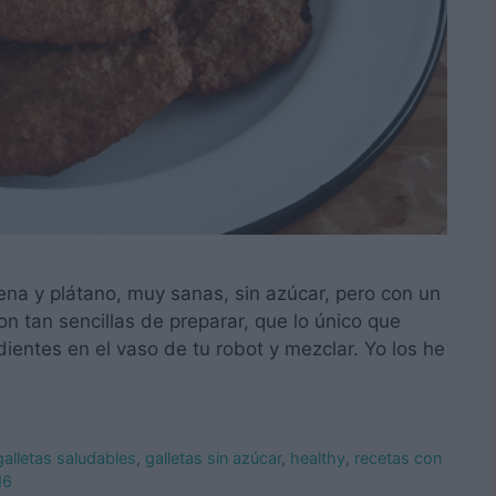
ena y plátano, muy sanas, sin azúcar, pero con un
on tan sencillas de preparar, que lo único que
dientes en el vaso de tu robot y mezclar. Yo los he
galletas saludables
,
galletas sin azúcar
,
healthy
,
recetas con
M6