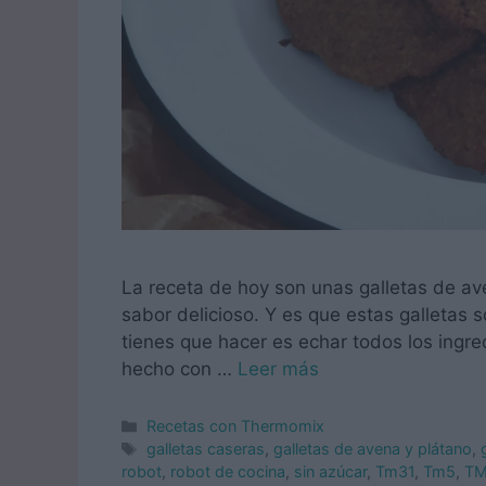
La receta de hoy son unas galletas de av
sabor delicioso. Y es que estas galletas s
tienes que hacer es echar todos los ingre
hecho con …
Leer más
Categorías
Recetas con Thermomix
Etiquetas
galletas caseras
,
galletas de avena y plátano
,
robot
,
robot de cocina
,
sin azúcar
,
Tm31
,
Tm5
,
T