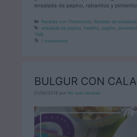
ensalada de pepino, rabanitos y pimiento
Categorías
Recetas con Thermomix
,
Recetas de ensalada
Etiquetas
ensalada de pepino
,
healthy
,
pepino
,
pimiento
TM6
1 comentario
BULGUR CON CALA
01/06/2018
por
No solo recetas