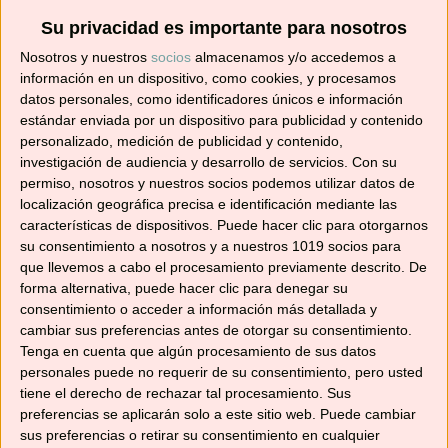
Su privacidad es importante para nosotros
Suscríbete ahora para recibir todas las recetas
Nosotros y nuestros
socios
almacenamos y/o accedemos a
en tu correo.
información en un dispositivo, como cookies, y procesamos
datos personales, como identificadores únicos e información
¡No te pierdas ninguna! 👩‍🍳👨‍🍳
estándar enviada por un dispositivo para publicidad y contenido
Dirección
personalizado, medición de publicidad y contenido,
investigación de audiencia y desarrollo de servicios.
Con su
de
permiso, nosotros y nuestros socios podemos utilizar datos de
correo
localización geográfica precisa e identificación mediante las
electrónico
características de dispositivos. Puede hacer clic para otorgarnos
Suscribir
su consentimiento a nosotros y a nuestros 1019 socios para
que llevemos a cabo el procesamiento previamente descrito. De
forma alternativa, puede hacer clic para denegar su
consentimiento o acceder a información más detallada y
cambiar sus preferencias antes de otorgar su consentimiento.
Tenga en cuenta que algún procesamiento de sus datos
YouTube
personales puede no requerir de su consentimiento, pero usted
tiene el derecho de rechazar tal procesamiento. Sus
preferencias se aplicarán solo a este sitio web. Puede cambiar
sus preferencias o retirar su consentimiento en cualquier