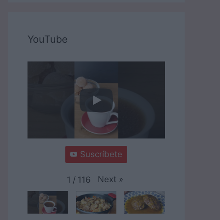
YouTube
Suscríbete
Next
»
1
/
116