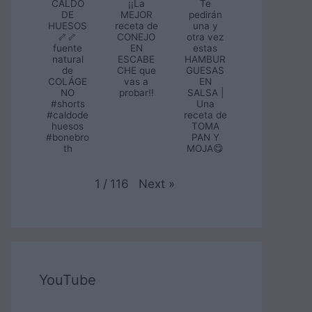
CALDO
¡¡La
Te
DE
MEJOR
pedirán
HUESOS
receta de
una y
🦴🦴
CONEJO
otra vez
fuente
EN
estas
natural
ESCABE
HAMBUR
de
CHE que
GUESAS
COLÁGE
vas a
EN
NO
probar!!
SALSA |
#shorts
Una
#caldode
receta de
huesos
TOMA
#bonebro
PAN Y
th
MOJA😋
Next
»
1
/
116
YouTube