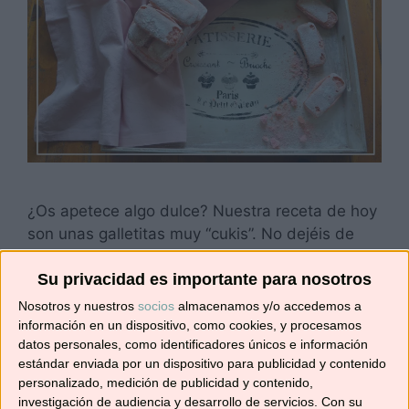
¿Os apetece algo dulce? Nuestra receta de hoy
son unas galletitas muy “cukis”. No dejéis de
hacerlas y no os las comáis todas (¡ay
golosines!), que pronto vamos a hacer un postre
Su privacidad es importante para nosotros
de rechupete con unos cuantos biscuits. En una
Nosotros y nuestros
socios
almacenamos y/o accedemos a
lata se conservan perfectamente (lo hemos
información en un dispositivo, como cookies, y procesamos
datos personales, como identificadores únicos e información
probado y eso que nos ha costado un montón
estándar enviada por un dispositivo para publicidad y contenido
…
Leer más
personalizado, medición de publicidad y contenido,
investigación de audiencia y desarrollo de servicios.
Con su