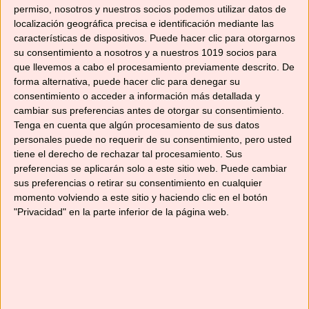
permiso, nosotros y nuestros socios podemos utilizar datos de
Categorías
Recetas con Thermomix
,
Recetas de postres
localización geográfica precisa e identificación mediante las
y dulces
características de dispositivos. Puede hacer clic para otorgarnos
Etiquetas
su consentimiento a nosotros y a nuestros 1019 socios para
biscuits rosés
,
cocina francesa
,
cocina
que llevemos a cabo el procesamiento previamente descrito. De
internacional
,
galletas
,
galletas caseras
,
forma alternativa, puede hacer clic para denegar su
Navidad
,
robot de cocina
,
Tm31
,
Tm5
,
TM6
consentimiento o acceder a información más detallada y
cambiar sus preferencias antes de otorgar su consentimiento.
10 comentarios
Tenga en cuenta que algún procesamiento de sus datos
personales puede no requerir de su consentimiento, pero usted
tiene el derecho de rechazar tal procesamiento. Sus
preferencias se aplicarán solo a este sitio web. Puede cambiar
sus preferencias o retirar su consentimiento en cualquier
Categorías
momento volviendo a este sitio y haciendo clic en el botón
"Privacidad" en la parte inferior de la página web.
Categorías