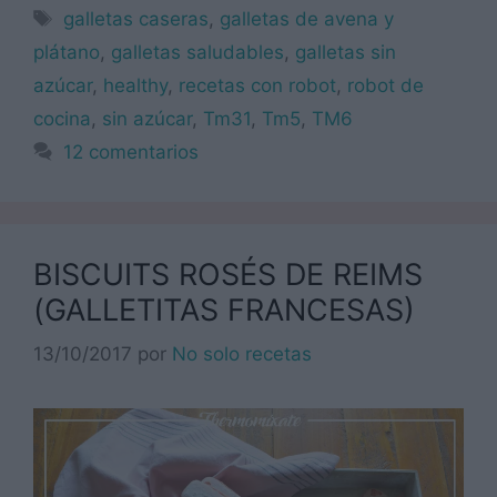
Etiquetas
galletas caseras
,
galletas de avena y
plátano
,
galletas saludables
,
galletas sin
azúcar
,
healthy
,
recetas con robot
,
robot de
cocina
,
sin azúcar
,
Tm31
,
Tm5
,
TM6
12 comentarios
BISCUITS ROSÉS DE REIMS
(GALLETITAS FRANCESAS)
13/10/2017
por
No solo recetas