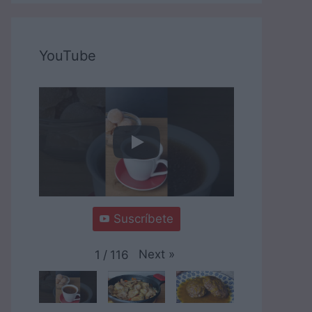
YouTube
Suscríbete
Next
»
1
/
116