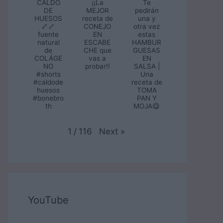
CALDO
¡¡La
Te
DE
MEJOR
pedirán
HUESOS
receta de
una y
🦴🦴
CONEJO
otra vez
fuente
EN
estas
natural
ESCABE
HAMBUR
de
CHE que
GUESAS
COLÁGE
vas a
EN
NO
probar!!
SALSA |
#shorts
Una
#caldode
receta de
huesos
TOMA
#bonebro
PAN Y
th
MOJA😋
Next
»
1
/
116
YouTube