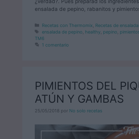
¿verdad?. Pues preparad los ingredientes
ensalada de pepino, rabanitos y pimiento
Categorías
Recetas con Thermomix
,
Recetas de ensalada
Etiquetas
ensalada de pepino
,
healthy
,
pepino
,
pimiento
TM6
1 comentario
PIMIENTOS DEL PI
ATÚN Y GAMBAS
25/05/2018
por
No solo recetas