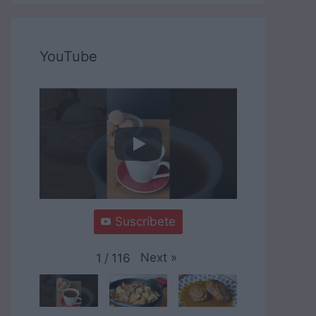
YouTube
Suscríbete
Next
»
1
/
116