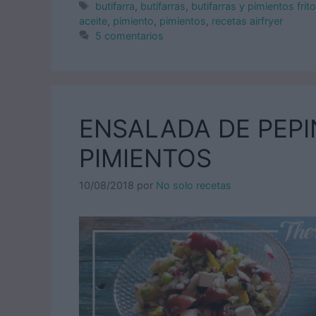
Etiquetas
butifarra
,
butifarras
,
butifarras y pimientos frito
aceite
,
pimiento
,
pimientos
,
recetas airfryer
5 comentarios
ENSALADA DE PEPI
PIMIENTOS
10/08/2018
por
No solo recetas