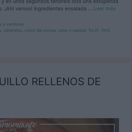
 y en unos segundos tendréis lista una estupenda
s. ¡Ahí vamos! Ingredientes ensalada …
Leer más
s y verduras
s
,
rabanitos
,
robot de cocina
,
sano y natural
,
Tm31
,
Tm5
,
QUILLO RELLENOS DE