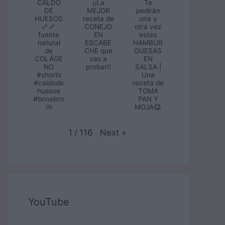
CALDO
¡¡La
Te
DE
MEJOR
pedirán
HUESOS
receta de
una y
🦴🦴
CONEJO
otra vez
fuente
EN
estas
natural
ESCABE
HAMBUR
de
CHE que
GUESAS
COLÁGE
vas a
EN
NO
probar!!
SALSA |
#shorts
Una
#caldode
receta de
huesos
TOMA
#bonebro
PAN Y
th
MOJA😋
Next
»
1
/
116
YouTube