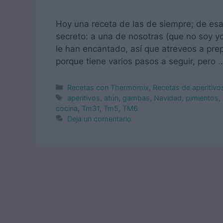
Hoy una receta de las de siempre; de esa
secreto: a una de nosotras (que no soy yo,
le han encantado, así que atreveos a prep
porque tiene varios pasos a seguir, pero
Categorías
Recetas con Thermomix
,
Recetas de aperitiv
Etiquetas
aperitivos
,
atún
,
gambas
,
Navidad
,
pimientos
,
cocina
,
Tm31
,
Tm5
,
TM6
Deja un comentario