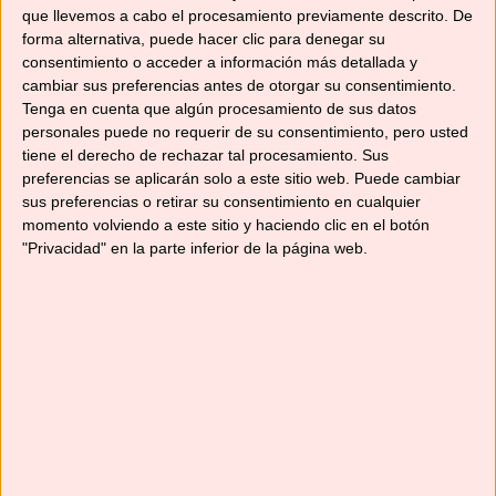
Instagram
@no_solo_recetas
, que me hará
que llevemos a cabo el procesamiento previamente descrito. De
mucha ilusión. También puedes unirte a nuestro
forma alternativa, puede hacer clic para denegar su
consentimiento o acceder a información más detallada y
grupo de
Facebook
, donde puedes publicar tus
cambiar sus preferencias antes de otorgar su consentimiento.
recetas y aprender de las muchas que se
Tenga en cuenta que algún procesamiento de sus datos
publican cada día. Y por supuesto, suscribirte a
personales puede no requerir de su consentimiento, pero usted
esta web y al canal de
YouTube
para no
tiene el derecho de rechazar tal procesamiento. Sus
perderte ninguna receta.
preferencias se aplicarán solo a este sitio web. Puede cambiar
sus preferencias o retirar su consentimiento en cualquier
momento volviendo a este sitio y haciendo clic en el botón
¡Hasta pronto!
"Privacidad" en la parte inferior de la página web.
Comparte esto:
Compartir
Me gusta esto:
Cargando...