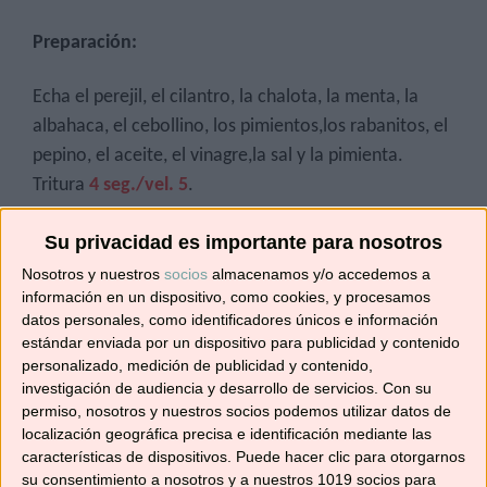
Preparación:
Echa el perejil, el cilantro, la chalota, la menta, la
albahaca, el cebollino, los pimientos,los rabanitos, el
pepino, el aceite, el vinagre,la sal y la pimienta.
Tritura
4 seg./vel. 5
.
Su privacidad es importante para nosotros
Trasvasa a un bol o ensaladera; añade los tomatitos
y el queso feta y mezcla.
Nosotros y nuestros
socios
almacenamos y/o accedemos a
información en un dispositivo, como cookies, y procesamos
datos personales, como identificadores únicos e información
Sirve fría.
estándar enviada por un dispositivo para publicidad y contenido
personalizado, medición de publicidad y contenido,
Lo importante no es lo que se come, sino cómo se
investigación de audiencia y desarrollo de servicios.
Con su
permiso, nosotros y nuestros socios podemos utilizar datos de
come.
Epicteto, filósofo.
localización geográfica precisa e identificación mediante las
características de dispositivos. Puede hacer clic para otorgarnos
Si preparas esta receta etiquétame en
su consentimiento a nosotros y a nuestros 1019 socios para