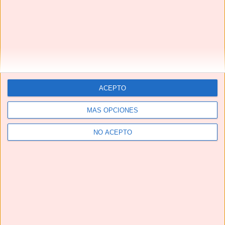
CALDO DE HUESOS 🦴🦴 fuente natural de COLÁGENO
#shorts #caldodehuesos #bonebroth
ACEPTO
MÁS OPCIONES
NO ACEPTO
¡¡La MEJOR receta de CONEJO EN ESCABECHE que vas
a probar!!