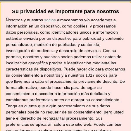
¡SUSCRÍBETE! 🍳🌟
Su privacidad es importante para nosotros
Nosotros y nuestros
socios
almacenamos y/o accedemos a
Suscríbete ahora para recibir todas las recetas
información en un dispositivo, como cookies, y procesamos
en tu correo.
datos personales, como identificadores únicos e información
estándar enviada por un dispositivo para publicidad y contenido
¡No te pierdas ninguna! 👩‍🍳👨‍🍳
personalizado, medición de publicidad y contenido,
investigación de audiencia y desarrollo de servicios.
Con su
Dirección
permiso, nosotros y nuestros socios podemos utilizar datos de
de
localización geográfica precisa e identificación mediante las
correo
características de dispositivos. Puede hacer clic para otorgarnos
electrónico
su consentimiento a nosotros y a nuestros 1017 socios para
Suscribir
que llevemos a cabo el procesamiento previamente descrito. De
forma alternativa, puede hacer clic para denegar su
consentimiento o acceder a información más detallada y
cambiar sus preferencias antes de otorgar su consentimiento.
Tenga en cuenta que algún procesamiento de sus datos
personales puede no requerir de su consentimiento, pero usted
YouTube
tiene el derecho de rechazar tal procesamiento. Sus
preferencias se aplicarán solo a este sitio web. Puede cambiar
sus preferencias o retirar su consentimiento en cualquier