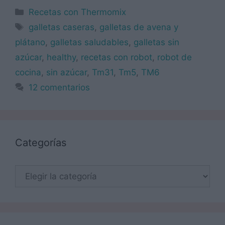
Categorías
Recetas con Thermomix
Etiquetas
galletas caseras
,
galletas de avena y
plátano
,
galletas saludables
,
galletas sin
azúcar
,
healthy
,
recetas con robot
,
robot de
cocina
,
sin azúcar
,
Tm31
,
Tm5
,
TM6
12 comentarios
Categorías
Categorías