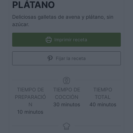
PLÁTANO
Deliciosas galletas de avena y plátano, sin
azúcar.
Imprimir receta
Fijar la receta
TIEMPO DE
TIEMPO DE
TIEMPO
PREPARACIÓ
COCCIÓN
TOTAL
minutos
minutos
N
30
minutos
40
minutos
minutos
10
minutos