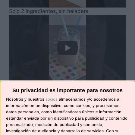
Solo 2 ingredientes, sin heladera
Sencilla y rápida
Su privacidad es importante para nosotros
Échale un vistazo al resto de recetas del y
Nosotros y nuestros
socios
almacenamos y/o accedemos a
información en un dispositivo, como cookies, y procesamos
suscríbete, para no perderte ninguna.
datos personales, como identificadores únicos e información
estándar enviada por un dispositivo para publicidad y contenido
Bueno, me despido por hoy, qué me voy a
personalizado, medición de publicidad y contenido,
comer unas cuantas galletas.
investigación de audiencia y desarrollo de servicios.
Con su