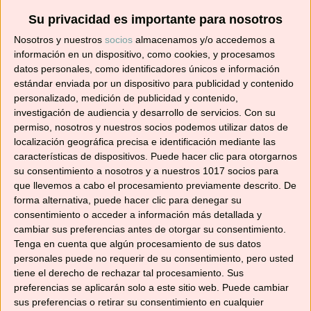
Su privacidad es importante para nosotros
Suscríbete ahora para recibir todas las recetas
Nosotros y nuestros
socios
almacenamos y/o accedemos a
en tu correo.
información en un dispositivo, como cookies, y procesamos
datos personales, como identificadores únicos e información
¡No te pierdas ninguna! 👩‍🍳👨‍🍳
estándar enviada por un dispositivo para publicidad y contenido
Dirección
personalizado, medición de publicidad y contenido,
investigación de audiencia y desarrollo de servicios.
Con su
de
permiso, nosotros y nuestros socios podemos utilizar datos de
correo
localización geográfica precisa e identificación mediante las
electrónico
características de dispositivos. Puede hacer clic para otorgarnos
Suscribir
su consentimiento a nosotros y a nuestros 1017 socios para
que llevemos a cabo el procesamiento previamente descrito. De
forma alternativa, puede hacer clic para denegar su
consentimiento o acceder a información más detallada y
cambiar sus preferencias antes de otorgar su consentimiento.
Tenga en cuenta que algún procesamiento de sus datos
YouTube
personales puede no requerir de su consentimiento, pero usted
tiene el derecho de rechazar tal procesamiento. Sus
preferencias se aplicarán solo a este sitio web. Puede cambiar
sus preferencias o retirar su consentimiento en cualquier