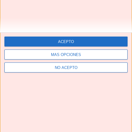
Next
»
1
/
116
ACEPTO
MÁS OPCIONES
NO ACEPTO
CALDO DE HUESOS 🦴🦴 fuente natural de COLÁGENO
#shorts #caldodehuesos #bonebroth