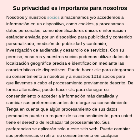
Su privacidad es importante para nosotros
Suscríbete ahora para recibir todas las recetas
Nosotros y nuestros
socios
almacenamos y/o accedemos a
en tu correo.
información en un dispositivo, como cookies, y procesamos
datos personales, como identificadores únicos e información
¡No te pierdas ninguna! 👩‍🍳👨‍🍳
estándar enviada por un dispositivo para publicidad y contenido
Dirección
personalizado, medición de publicidad y contenido,
de
investigación de audiencia y desarrollo de servicios.
Con su
correo
permiso, nosotros y nuestros socios podemos utilizar datos de
localización geográfica precisa e identificación mediante las
electrónico
Suscribir
características de dispositivos. Puede hacer clic para otorgarnos
su consentimiento a nosotros y a nuestros 1019 socios para
que llevemos a cabo el procesamiento previamente descrito. De
forma alternativa, puede hacer clic para denegar su
consentimiento o acceder a información más detallada y
cambiar sus preferencias antes de otorgar su consentimiento.
YouTube
Tenga en cuenta que algún procesamiento de sus datos
personales puede no requerir de su consentimiento, pero usted
tiene el derecho de rechazar tal procesamiento. Sus
preferencias se aplicarán solo a este sitio web. Puede cambiar
sus preferencias o retirar su consentimiento en cualquier