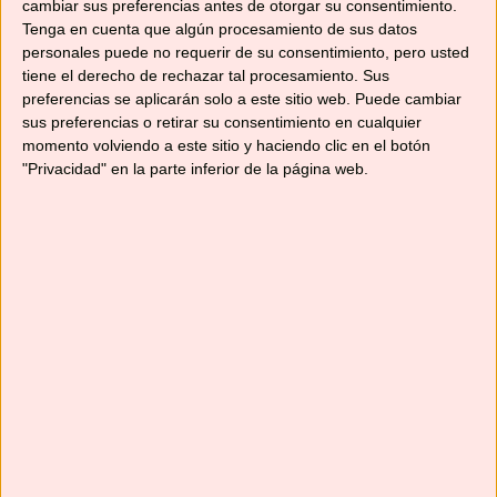
cambiar sus preferencias antes de otorgar su consentimiento.
Tenga en cuenta que algún procesamiento de sus datos
personales puede no requerir de su consentimiento, pero usted
tiene el derecho de rechazar tal procesamiento. Sus
preferencias se aplicarán solo a este sitio web. Puede cambiar
sus preferencias o retirar su consentimiento en cualquier
momento volviendo a este sitio y haciendo clic en el botón
"Privacidad" en la parte inferior de la página web.
Hoy una recetita deliciosa y a la vez muy sana,
que hay que cuidarse y comer variado. Se
prepara en un plis plás y os sorprenderá su
sabor y su textura: ensalada de verduras
troceadas. ¿No os lo creeis? Pruébala y nos
cuentas. Ingredientes para la ensalada de
verduras: 50 gr. de apio a trozos …
Leer más