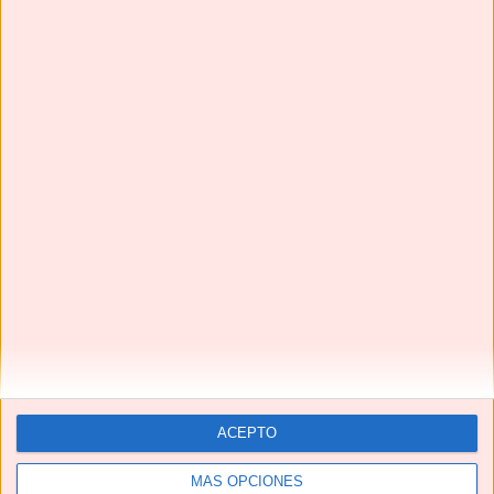
¡¡La MEJOR receta de CONEJO EN ESCABECHE que vas
a probar!!
Te pedirán una y otra vez estas HAMBURGUESAS EN
SALSA | Una receta de TOMA PAN Y MOJA😋
Next
»
1
/
116
ACEPTO
MÁS OPCIONES