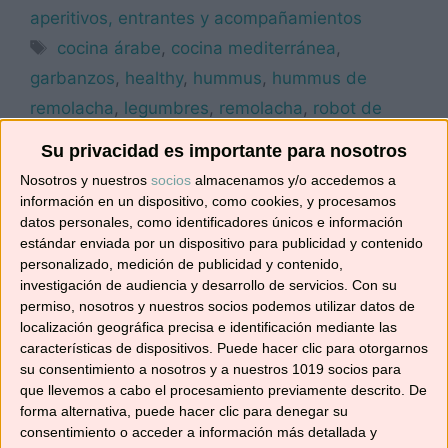
aperitivos, entrantes y acompañamientos
Etiquetas
cocina árabe
,
cocina mediterránea
,
garbanzos
,
healthy
,
hummus
,
hummus de
remolacha
,
legumbres
,
remolacha
,
robot de
cocina
,
sano y natural
,
Tm31
,
Tm5
,
TM6
Su privacidad es importante para nosotros
Deja un comentario
Nosotros y nuestros
socios
almacenamos y/o accedemos a
información en un dispositivo, como cookies, y procesamos
datos personales, como identificadores únicos e información
estándar enviada por un dispositivo para publicidad y contenido
personalizado, medición de publicidad y contenido,
ENSALADA DE VERDURAS
investigación de audiencia y desarrollo de servicios.
Con su
TROCEADAS
permiso, nosotros y nuestros socios podemos utilizar datos de
localización geográfica precisa e identificación mediante las
23/03/2017
por
No solo recetas
características de dispositivos. Puede hacer clic para otorgarnos
su consentimiento a nosotros y a nuestros 1019 socios para
que llevemos a cabo el procesamiento previamente descrito. De
forma alternativa, puede hacer clic para denegar su
consentimiento o acceder a información más detallada y