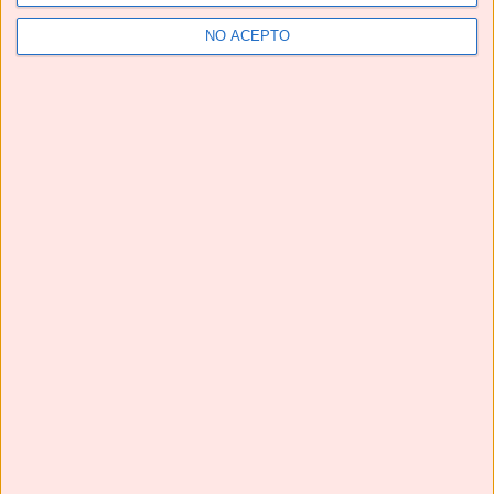
YouTube
NO ACEPTO
Grupo de Facebook No solo recetas