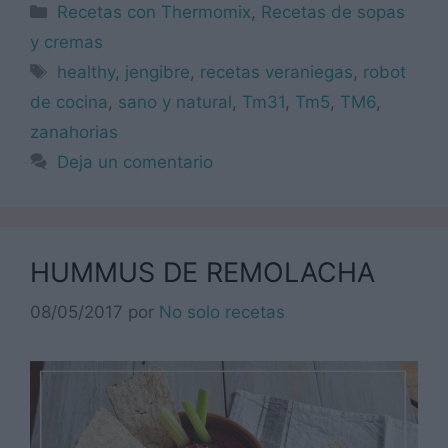
Categorías
Recetas con Thermomix
,
Recetas de sopas
y cremas
Etiquetas
healthy
,
jengibre
,
recetas veraniegas
,
robot
de cocina
,
sano y natural
,
Tm31
,
Tm5
,
TM6
,
zanahorias
Deja un comentario
HUMMUS DE REMOLACHA
08/05/2017
por
No solo recetas