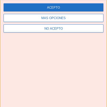
ACEPTO
MÁS OPCIONES
NO ACEPTO
¡¡La MEJOR receta de CONEJO EN ESCABECHE que vas
a probar!!