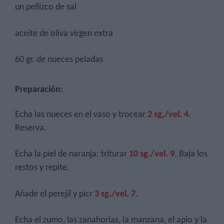
un pellizco de sal
aceite de oliva virgen extra
60 gr. de nueces peladas
Preparación:
Echa las nueces en el vaso y trocear
2 sg,/vel. 4
.
Reserva.
Echa la piel de naranja; triturar
10 sg./vel. 9
. Baja los
restos y repite.
Añade el perejil y picr
3 sg./vel. 7
.
Echa el zumo, las zanahorias, la manzana, el apio y la