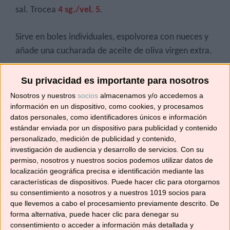
sal. Trocea
4 sg./vel. 5
.
Sirve en boles individuales, espolvorea con nueces y
añade una cucharada de aceite de oliva virgen extra.
La cocina de autor es poner tu personalidad en lo que
Su privacidad es importante para nosotros
haces y ese sentimiento la convierte en algo distinto.
Nosotros y nuestros
socios
almacenamos y/o accedemos a
Ferran Adrià.
información en un dispositivo, como cookies, y procesamos
datos personales, como identificadores únicos e información
estándar enviada por un dispositivo para publicidad y contenido
Ya mismo es San Valentin y estamos preparando
personalizado, medición de publicidad y contenido,
unas recetas especiales para que lo celebreis con
investigación de audiencia y desarrollo de servicios.
Con su
vuestras parejas. Además es el aniversario de
permiso, nosotros y nuestros socios podemos utilizar datos de
localización geográfica precisa e identificación mediante las
nuestro canal de Youtube, así que nosotras lo
características de dispositivos. Puede hacer clic para otorgarnos
celebraremos doblemente. (¡Lo que nos gusta una
su consentimiento a nosotros y a nuestros 1019 socios para
juerga!).
que llevemos a cabo el procesamiento previamente descrito. De
forma alternativa, puede hacer clic para denegar su
consentimiento o acceder a información más detallada y
Si preparas esta receta etiquétame en