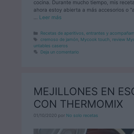
cocina. Durante mucho tiempo, mis receta
ahora estoy abierta a más accesorios o “
…
Leer más
Categorías
Recetas de aperitivos, entrantes y acompaña
Etiquetas
cremoso de jamón
,
Mycook touch
,
review My
untables caseros
Deja un comentario
MEJILLONES EN E
CON THERMOMIX
01/10/2020
por
No solo recetas