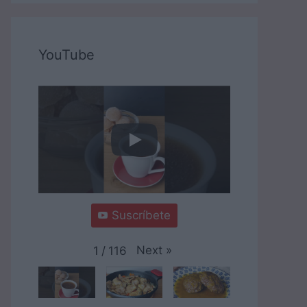
YouTube
Suscríbete
Next
»
1
/
116