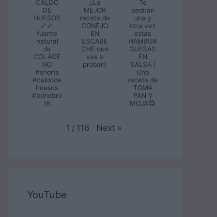
CALDO
¡¡La
Te
DE
MEJOR
pedirán
HUESOS
receta de
una y
🦴🦴
CONEJO
otra vez
fuente
EN
estas
natural
ESCABE
HAMBUR
de
CHE que
GUESAS
COLÁGE
vas a
EN
NO
probar!!
SALSA |
#shorts
Una
#caldode
receta de
huesos
TOMA
#bonebro
PAN Y
th
MOJA😋
Next
»
1
/
116
YouTube