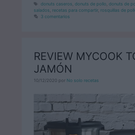
Etiquetas
donuts caseros
,
donuts de pollo
,
donuts de pol
salados
,
recetas para compartir
,
rosquillas de pol
3 comentarios
REVIEW MYCOOK T
JAMÓN
10/12/2020
por
No solo recetas