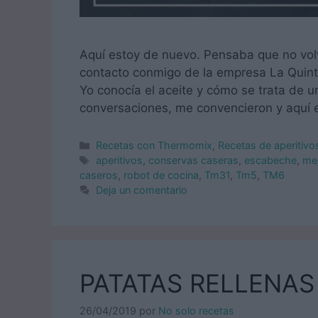
Aquí estoy de nuevo. Pensaba que no volv
contacto conmigo de la empresa La Quinta
Yo conocía el aceite y cómo se trata de 
conversaciones, me convencieron y aquí e
Categorías
Recetas con Thermomix
,
Recetas de aperitiv
Etiquetas
aperitivos
,
conservas caseras
,
escabeche
,
mej
caseros
,
robot de cocina
,
Tm31
,
Tm5
,
TM6
Deja un comentario
PATATAS RELLENAS
26/04/2019
por
No solo recetas