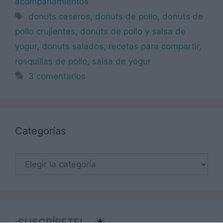
acompañamientos
Etiquetas
donuts caseros
,
donuts de pollo
,
donuts de
pollo crujientes
,
donuts de pollo y salsa de
yogur
,
donuts salados
,
recetas para compartir
,
rosquillas de pollo
,
salsa de yogur
3 comentarios
Categorías
Categorías
¡SUSCRÍBETE! 🍳🌟