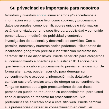
Su privacidad es importante para nosotros
Suscríbete ahora para recibir todas las recetas
Nosotros y nuestros
socios
almacenamos y/o accedemos a
en tu correo.
información en un dispositivo, como cookies, y procesamos
datos personales, como identificadores únicos e información
estándar enviada por un dispositivo para publicidad y contenido
¡No te pierdas ninguna! 👩‍🍳👨‍🍳
personalizado, medición de publicidad y contenido,
Dirección
investigación de audiencia y desarrollo de servicios.
Con su
de
permiso, nosotros y nuestros socios podemos utilizar datos de
correo
localización geográfica precisa e identificación mediante las
electrónico
características de dispositivos. Puede hacer clic para otorgarnos
Suscribir
su consentimiento a nosotros y a nuestros 1019 socios para
que llevemos a cabo el procesamiento previamente descrito. De
forma alternativa, puede hacer clic para denegar su
consentimiento o acceder a información más detallada y
cambiar sus preferencias antes de otorgar su consentimiento.
Tenga en cuenta que algún procesamiento de sus datos
YouTube
personales puede no requerir de su consentimiento, pero usted
tiene el derecho de rechazar tal procesamiento. Sus
preferencias se aplicarán solo a este sitio web. Puede cambiar
sus preferencias o retirar su consentimiento en cualquier