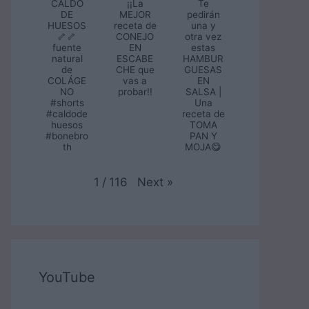
CALDO
¡¡La
Te
DE
MEJOR
pedirán
HUESOS
receta de
una y
🦴🦴
CONEJO
otra vez
fuente
EN
estas
natural
ESCABE
HAMBUR
de
CHE que
GUESAS
COLÁGE
vas a
EN
NO
probar!!
SALSA |
#shorts
Una
#caldode
receta de
huesos
TOMA
#bonebro
PAN Y
th
MOJA😋
Next
»
1
/
116
YouTube