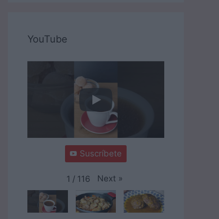
YouTube
Suscríbete
Next
»
1
/
116