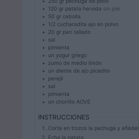
250
gr
pechuga de pollo
120
gr
patata hervida
sin piel
50
gr
cebolla
1/2
cucharadita
ajo en polvo
20
gr
pan rallado
sal
pimienta
un
yogur griego
zumo de medio limón
un
diente de ajo picadito
perejil
sal
pimienta
un
chorrito
AOVE
INSTRUCCIONES
Corta en trozos la pechuga y añádel
Echa la patata.