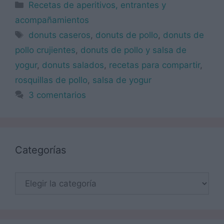
Categorías
Recetas de aperitivos, entrantes y
acompañamientos
Etiquetas
donuts caseros
,
donuts de pollo
,
donuts de
pollo crujientes
,
donuts de pollo y salsa de
yogur
,
donuts salados
,
recetas para compartir
,
rosquillas de pollo
,
salsa de yogur
3 comentarios
Categorías
Categorías