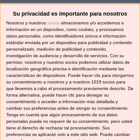
¡SUSCRÍBETE! 🍳🌟
Su privacidad es importante para nosotros
Nosotros y nuestros
socios
almacenamos y/o accedemos a
Suscríbete ahora para recibir todas las recetas
información en un dispositivo, como cookies, y procesamos
datos personales, como identificadores únicos e información
en tu correo.
estándar enviada por un dispositivo para publicidad y contenido
personalizado, medición de publicidad y contenido,
¡No te pierdas ninguna! 👩‍🍳👨‍🍳
investigación de audiencia y desarrollo de servicios.
Con su
Dirección
permiso, nosotros y nuestros socios podemos utilizar datos de
de
localización geográfica precisa e identificación mediante las
correo
características de dispositivos. Puede hacer clic para otorgarnos
su consentimiento a nosotros y a nuestros 1019 socios para
electrónico
Suscribir
que llevemos a cabo el procesamiento previamente descrito. De
forma alternativa, puede hacer clic para denegar su
consentimiento o acceder a información más detallada y
cambiar sus preferencias antes de otorgar su consentimiento.
Tenga en cuenta que algún procesamiento de sus datos
personales puede no requerir de su consentimiento, pero usted
YouTube
tiene el derecho de rechazar tal procesamiento. Sus
preferencias se aplicarán solo a este sitio web. Puede cambiar