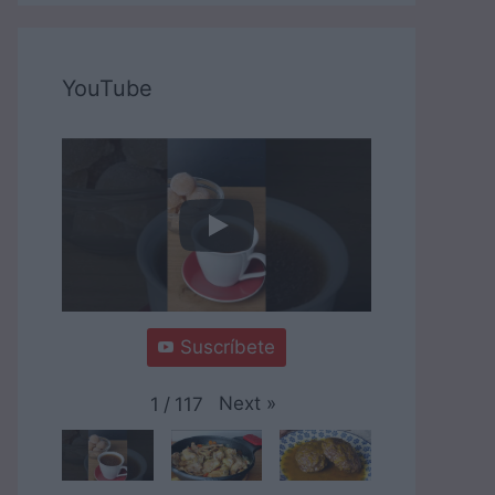
YouTube
Suscríbete
Next
»
1
/
117