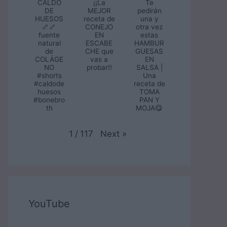
CALDO
¡¡La
Te
DE
MEJOR
pedirán
HUESOS
receta de
una y
🦴🦴
CONEJO
otra vez
fuente
EN
estas
natural
ESCABE
HAMBUR
de
CHE que
GUESAS
COLÁGE
vas a
EN
NO
probar!!
SALSA |
#shorts
Una
#caldode
receta de
huesos
TOMA
#bonebro
PAN Y
th
MOJA😋
Next
»
1
/
117
YouTube