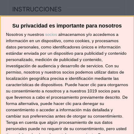
INSTRUCCIONES
Haz unos cortes a las patatas (en la
Su privacidad es importante para nosotros
parte sin piel) y colócalas boca abajo en
el recipiente Varoma. Tapa y reserva.
Nosotros y nuestros
socios
almacenamos y/o accedemos a
información en un dispositivo, como cookies, y procesamos
Pon el queso en el vaso y ralla
8 sg./vel.
datos personales, como identificadores únicos e información
7
. Retira del vaso.
estándar enviada por un dispositivo para publicidad y contenido
personalizado, medición de publicidad y contenido,
Echa el agua en el vaso, sitúa el Varoma
investigación de audiencia y desarrollo de servicios.
Con su
en su posición y programa
30
permiso, nosotros y nuestros socios podemos utilizar datos de
min./Varoma/vel. 2
. Retira el Varoma y
localización geográfica precisa e identificación mediante las
aclara el vaso.
características de dispositivos. Puede hacer clic para otorgarnos
su consentimiento a nosotros y a nuestros 1019 socios para
Precalienta el horno a
220°C
.
que llevemos a cabo el procesamiento previamente descrito. De
Echa la cebolla y el aceite. Trocea
3
forma alternativa, puede hacer clic para denegar su
sg./vel. 5
y sofríe
5 min./100°C/vel. 1
.
consentimiento o acceder a información más detallada y
cambiar sus preferencias antes de otorgar su consentimiento.
Incorpora las gambas y la nata y
Tenga en cuenta que algún procesamiento de sus datos
programa
6 min./90°C/vel. 1
. Mientras
personales puede no requerir de su consentimiento, pero usted
tanto, retire parte de la pulpa de las