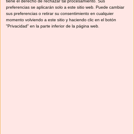
tiene el derecho de rechazar tal procesamiento. Sus
patatas con una cuchara o un sacabolas,
preferencias se aplicarán solo a este sitio web. Puede cambiar
dejando un hueco para rellenarlas.
sus preferencias o retirar su consentimiento en cualquier
momento volviendo a este sitio y haciendo clic en el botón
Coloca las patatas en una fuente de
"Privacidad" en la parte inferior de la página web.
horno.
Añade al vaso la pulpa de las patatas, la
sal, la pimienta y 3-4 cucharadas del
queso rallado. Mezcla
20 sg./giro
inverso/vel. 3
. Rellena las patatas con la
mezcla y espolvorea con el queso rallado
restante.
Gratina
10-15 minutos
a 220°C, hasta
que estén doradas.
PALABRA CLAVE
no solo recetas, patatas rellenas de
gambas, recetas con robot, recetas con