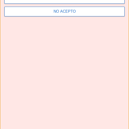
NO ACEPTO
CALDO DE HUESOS 🦴🦴 fuente natural de COLÁGENO
#shorts #caldodehuesos #bonebroth