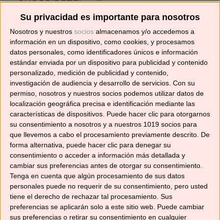
¡SUSCRÍBETE! 🍳🌟
Su privacidad es importante para nosotros
Suscríbete ahora para recibir todas las recetas
Nosotros y nuestros
socios
almacenamos y/o accedemos a
información en un dispositivo, como cookies, y procesamos
en tu correo.
datos personales, como identificadores únicos e información
estándar enviada por un dispositivo para publicidad y contenido
¡No te pierdas ninguna! 👩‍🍳👨‍🍳
personalizado, medición de publicidad y contenido,
Dirección
investigación de audiencia y desarrollo de servicios.
Con su
de
permiso, nosotros y nuestros socios podemos utilizar datos de
localización geográfica precisa e identificación mediante las
correo
características de dispositivos. Puede hacer clic para otorgarnos
electrónico
Suscribir
su consentimiento a nosotros y a nuestros 1019 socios para
que llevemos a cabo el procesamiento previamente descrito. De
forma alternativa, puede hacer clic para denegar su
consentimiento o acceder a información más detallada y
cambiar sus preferencias antes de otorgar su consentimiento.
Tenga en cuenta que algún procesamiento de sus datos
YouTube
personales puede no requerir de su consentimiento, pero usted
tiene el derecho de rechazar tal procesamiento. Sus
preferencias se aplicarán solo a este sitio web. Puede cambiar
sus preferencias o retirar su consentimiento en cualquier