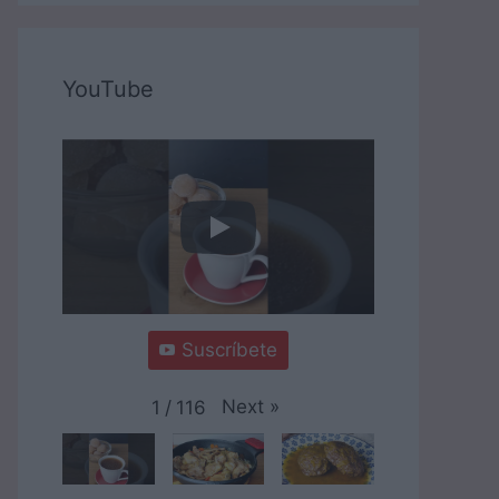
YouTube
Suscríbete
Next
»
1
/
116