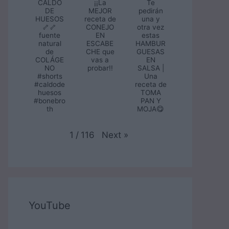
CALDO
¡¡La
Te
DE
MEJOR
pedirán
HUESOS
receta de
una y
🦴🦴
CONEJO
otra vez
fuente
EN
estas
natural
ESCABE
HAMBUR
de
CHE que
GUESAS
COLÁGE
vas a
EN
NO
probar!!
SALSA |
#shorts
Una
#caldode
receta de
huesos
TOMA
#bonebro
PAN Y
th
MOJA😋
Next
»
1
/
116
YouTube