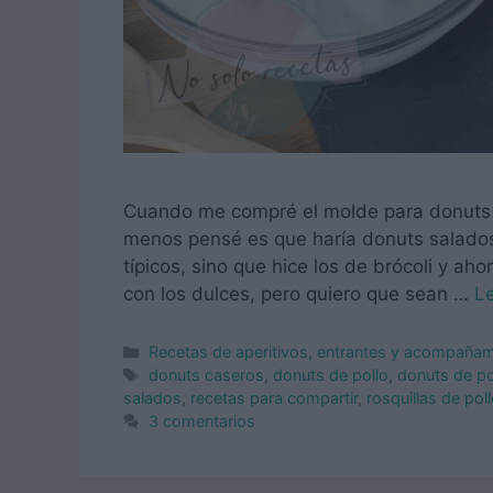
Cuando me compré el molde para donuts n
menos pensé es que haría donuts salados.
típicos, sino que hice los de brócoli y a
con los dulces, pero quiero que sean …
L
Categorías
Recetas de aperitivos, entrantes y acompaña
Etiquetas
donuts caseros
,
donuts de pollo
,
donuts de pol
salados
,
recetas para compartir
,
rosquillas de pol
3 comentarios