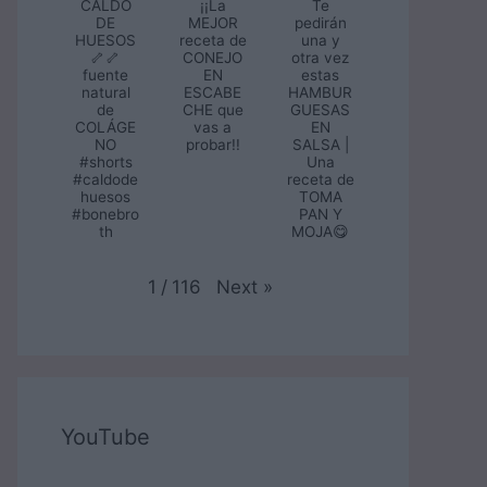
CALDO
¡¡La
Te
DE
MEJOR
pedirán
HUESOS
receta de
una y
🦴🦴
CONEJO
otra vez
fuente
EN
estas
natural
ESCABE
HAMBUR
de
CHE que
GUESAS
COLÁGE
vas a
EN
NO
probar!!
SALSA |
#shorts
Una
#caldode
receta de
huesos
TOMA
#bonebro
PAN Y
th
MOJA😋
Next
»
1
/
116
YouTube