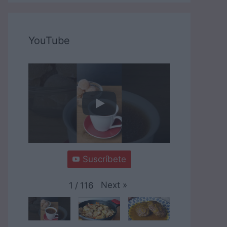
YouTube
Suscríbete
Next
»
1
/
116