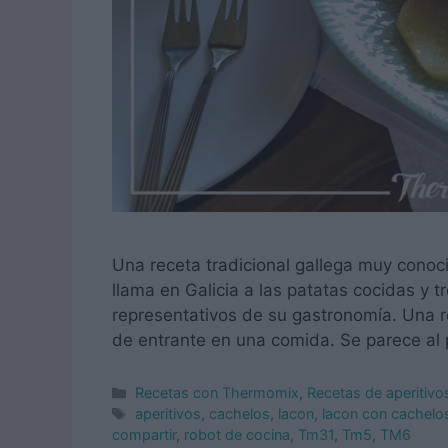
Una receta tradicional gallega muy conoc
llama en Galicia a las patatas cocidas y
representativos de su gastronomía. Una r
de entrante en una comida. Se parece al 
Categorías
Recetas con Thermomix
,
Recetas de aperitiv
Etiquetas
aperitivos
,
cachelos
,
lacon
,
lacon con cachelo
compartir
,
robot de cocina
,
Tm31
,
Tm5
,
TM6