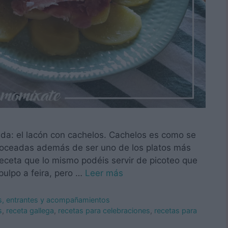
ida: el lacón con cachelos. Cachelos es como se
 troceadas además de ser uno de los platos más
eceta que lo mismo podéis servir de picoteo que
pulpo a feira, pero …
Leer más
os, entrantes y acompañamientos
s
,
receta gallega
,
recetas para celebraciones
,
recetas para