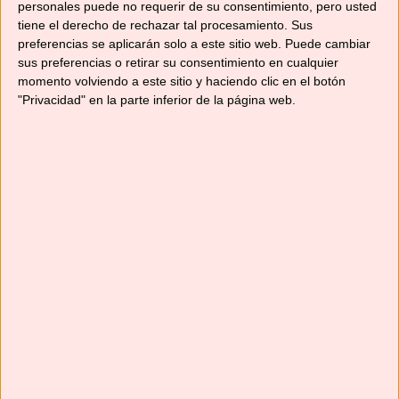
personales puede no requerir de su consentimiento, pero usted
02/02/2018
por
No solo recetas
tiene el derecho de rechazar tal procesamiento. Sus
preferencias se aplicarán solo a este sitio web. Puede cambiar
sus preferencias o retirar su consentimiento en cualquier
momento volviendo a este sitio y haciendo clic en el botón
"Privacidad" en la parte inferior de la página web.
Os preguntareis que por qué ponemos una
ensalada, crujiente, en pleno invierno; bueno,
pues porque hay mucha gente que ya se está
cuidando después de los atracones de las