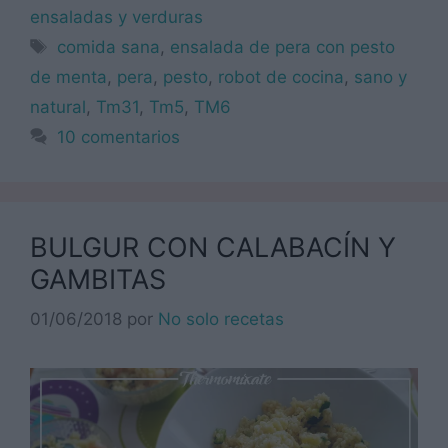
ensaladas y verduras
Etiquetas
comida sana
,
ensalada de pera con pesto
de menta
,
pera
,
pesto
,
robot de cocina
,
sano y
natural
,
Tm31
,
Tm5
,
TM6
10 comentarios
BULGUR CON CALABACÍN Y
GAMBITAS
01/06/2018
por
No solo recetas