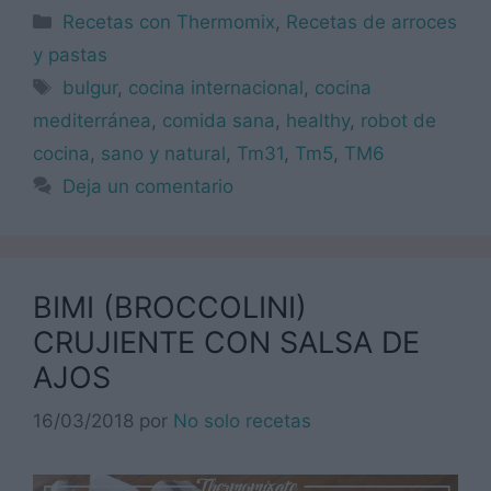
Categorías
Recetas con Thermomix
,
Recetas de arroces
y pastas
Etiquetas
bulgur
,
cocina internacional
,
cocina
mediterránea
,
comida sana
,
healthy
,
robot de
cocina
,
sano y natural
,
Tm31
,
Tm5
,
TM6
Deja un comentario
BIMI (BROCCOLINI)
CRUJIENTE CON SALSA DE
AJOS
16/03/2018
por
No solo recetas