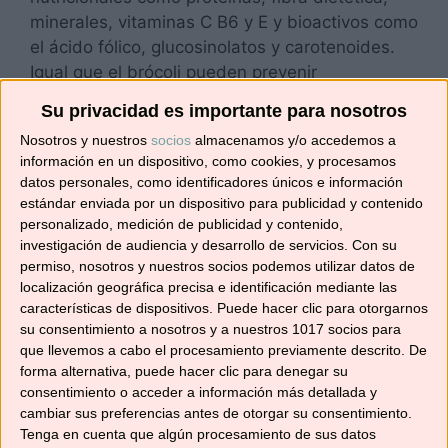
minerales, vitaminas C B6 y E y bioactivos como
el ácido fólico, glucosinolatos y carotenoides.
Igual que el brócoli pueden prevenir
enfermedades …
Leer más
Su privacidad es importante para nosotros
Nosotros y nuestros
socios
almacenamos y/o accedemos a
Categorías
Recetas con Thermomix
,
Recetas de
información en un dispositivo, como cookies, y procesamos
datos personales, como identificadores únicos e información
ensaladas y verduras
estándar enviada por un dispositivo para publicidad y contenido
Etiquetas
bimi
,
broccolini
,
comida sana
,
robot de
personalizado, medición de publicidad y contenido,
investigación de audiencia y desarrollo de servicios.
Con su
cocina
,
sano y natural
,
Tm31
,
Tm5
,
TM6
,
permiso, nosotros y nuestros socios podemos utilizar datos de
verduras
localización geográfica precisa e identificación mediante las
Deja un comentario
características de dispositivos. Puede hacer clic para otorgarnos
su consentimiento a nosotros y a nuestros 1017 socios para
que llevemos a cabo el procesamiento previamente descrito. De
forma alternativa, puede hacer clic para denegar su
consentimiento o acceder a información más detallada y
ENSALADA CRUJIENTE
cambiar sus preferencias antes de otorgar su consentimiento.
Tenga en cuenta que algún procesamiento de sus datos