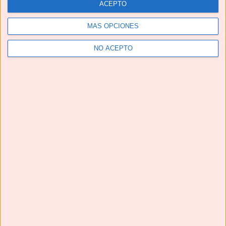
ACEPTO
Suscríbete
MÁS OPCIONES
Next
»
1
/
116
NO ACEPTO
CALDO DE HUESOS 🦴🦴 fuente natural de COLÁGENO
#shorts #caldodehuesos #bonebroth