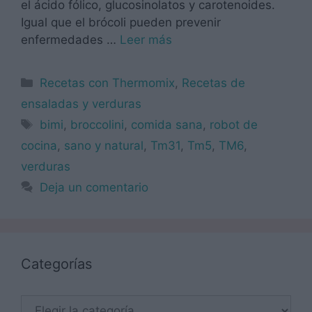
el ácido fólico, glucosinolatos y carotenoides.
Igual que el brócoli pueden prevenir
enfermedades …
Leer más
Categorías
Recetas con Thermomix
,
Recetas de
ensaladas y verduras
Etiquetas
bimi
,
broccolini
,
comida sana
,
robot de
cocina
,
sano y natural
,
Tm31
,
Tm5
,
TM6
,
verduras
Deja un comentario
Categorías
Categorías