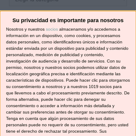
Su privacidad es importante para nosotros
Nosotros y nuestros
socios
almacenamos y/o accedemos a
¡SUSCRÍBETE! 🍳🌟
información en un dispositivo, como cookies, y procesamos
datos personales, como identificadores únicos e información
estándar enviada por un dispositivo para publicidad y contenido
Suscríbete ahora para recibir todas las recetas
personalizado, medición de publicidad y contenido,
en tu correo.
investigación de audiencia y desarrollo de servicios.
Con su
permiso, nosotros y nuestros socios podemos utilizar datos de
localización geográfica precisa e identificación mediante las
¡No te pierdas ninguna! 👩‍🍳👨‍🍳
características de dispositivos. Puede hacer clic para otorgarnos
Dirección
su consentimiento a nosotros y a nuestros 1019 socios para
de
que llevemos a cabo el procesamiento previamente descrito. De
correo
forma alternativa, puede hacer clic para denegar su
electrónico
consentimiento o acceder a información más detallada y
Suscribir
cambiar sus preferencias antes de otorgar su consentimiento.
Tenga en cuenta que algún procesamiento de sus datos
personales puede no requerir de su consentimiento, pero usted
tiene el derecho de rechazar tal procesamiento. Sus