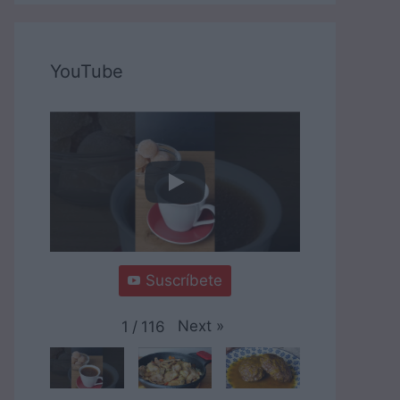
YouTube
Suscríbete
Next
»
1
/
116