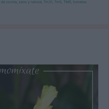
 de cocina
,
sano y natural
,
Tm31
,
Tm5
,
TM6
,
tomates