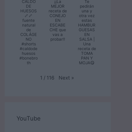
CALDO
¡¡La
Te
DE
MEJOR
pedirán
HUESOS
receta de
una y
🦴🦴
CONEJO
otra vez
fuente
EN
estas
natural
ESCABE
HAMBUR
de
CHE que
GUESAS
COLÁGE
vas a
EN
NO
probar!!
SALSA |
#shorts
Una
#caldode
receta de
huesos
TOMA
#bonebro
PAN Y
th
MOJA😋
Next
»
1
/
116
YouTube