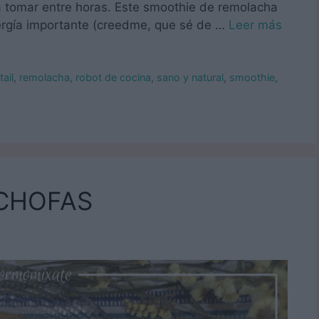
a tomar entre horas. Este smoothie de remolacha
ergía importante (creedme, que sé de …
Leer más
ail
,
remolacha
,
robot de cocina
,
sano y natural
,
smoothie
,
ACHOFAS