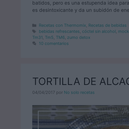
batidos, pero es una estupenda idea par
es desintoxicante y da un subidón de en
Categorías
Recetas con Thermomix
,
Recetas de bebidas
Etiquetas
bebidas refrescantes
,
cóctel sin alcohol
,
mockt
Tm31
,
Tm5
,
TM6
,
zumo detox
10 comentarios
TORTILLA DE ALC
04/04/2017
por
No solo recetas