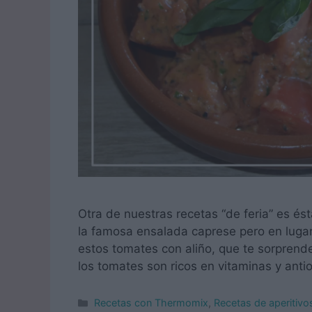
Otra de nuestras recetas “de feria” es és
la famosa ensalada caprese pero en lugar
estos tomates con aliño, que te sorprende
los tomates son ricos en vitaminas y ant
Categorías
Recetas con Thermomix
,
Recetas de aperitiv