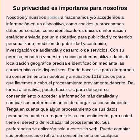
Su privacidad es importante para nosotros
Suscríbete ahora para recibir todas las recetas
Nosotros y nuestros
socios
almacenamos y/o accedemos a
en tu correo.
información en un dispositivo, como cookies, y procesamos
datos personales, como identificadores únicos e información
¡No te pierdas ninguna! 👩‍🍳👨‍🍳
estándar enviada por un dispositivo para publicidad y contenido
Dirección
personalizado, medición de publicidad y contenido,
de
investigación de audiencia y desarrollo de servicios.
Con su
correo
permiso, nosotros y nuestros socios podemos utilizar datos de
localización geográfica precisa e identificación mediante las
electrónico
Suscribir
características de dispositivos. Puede hacer clic para otorgarnos
su consentimiento a nosotros y a nuestros 1019 socios para
que llevemos a cabo el procesamiento previamente descrito. De
forma alternativa, puede hacer clic para denegar su
consentimiento o acceder a información más detallada y
cambiar sus preferencias antes de otorgar su consentimiento.
YouTube
Tenga en cuenta que algún procesamiento de sus datos
personales puede no requerir de su consentimiento, pero usted
tiene el derecho de rechazar tal procesamiento. Sus
preferencias se aplicarán solo a este sitio web. Puede cambiar
sus preferencias o retirar su consentimiento en cualquier