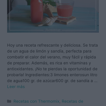
Hoy una receta refrescante y deliciosa. Se trata
de un agua de limón y sandía, perfecta para
combatir el calor del verano, muy fácil y rápida
de preparar. Además, es rica en vitaminas y
antioxidantes. ¡No te pierdas la oportunidad de
probarla! Ingredientes:3 limones enterosun litro
de agua100 gr. de azúcar600 gr. de sandía a …
Leer más
Categorías
Recetas con Thermomix
,
Recetas de