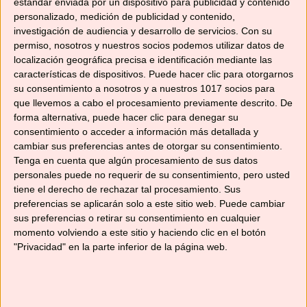
estándar enviada por un dispositivo para publicidad y contenido
personalizado, medición de publicidad y contenido,
investigación de audiencia y desarrollo de servicios.
Con su
Me gusta esto:
permiso, nosotros y nuestros socios podemos utilizar datos de
localización geográfica precisa e identificación mediante las
características de dispositivos. Puede hacer clic para otorgarnos
su consentimiento a nosotros y a nuestros 1017 socios para
que llevemos a cabo el procesamiento previamente descrito. De
forma alternativa, puede hacer clic para denegar su
Relacionado
consentimiento o acceder a información más detallada y
cambiar sus preferencias antes de otorgar su consentimiento.
Tenga en cuenta que algún procesamiento de sus datos
personales puede no requerir de su consentimiento, pero usted
tiene el derecho de rechazar tal procesamiento. Sus
LIMONADA CON
REBUJITO CON
preferencias se aplicarán solo a este sitio web. Puede cambiar
JENGIBRE Y MIEL
HIERBABUENA
sus preferencias o retirar su consentimiento en cualquier
04/06/2017
01/05/2017
momento volviendo a este sitio y haciendo clic en el botón
En «Recetas con
En «Recetas con
"Privacidad" en la parte inferior de la página web.
Thermomix»
Thermomix»