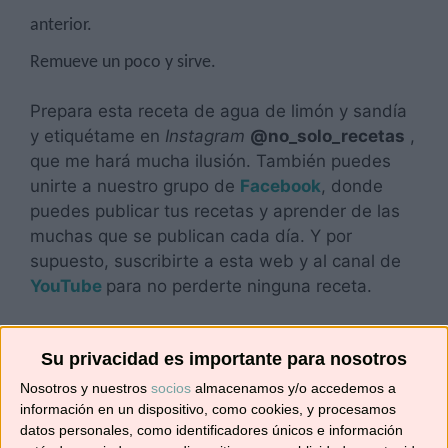
anterior.
Remueve un poco y sirve.
Prepara esta receta de agua de limón y sandía
y etiquétame en
Instagram
@no_solo_recetas
,
que me hará mucha ilusión. También puedes
unirte a nuestro grupo de
Facebook
, donde
puedes publicar tus recetas y aprender de las
muchas que se publican cada día. Y por
supuesto, suscribirte a esta web y al canal de
YouTube
para no perderte ninguna receta.
¡Hasta pronto!
Su privacidad es importante para nosotros
Nosotros y nuestros
socios
almacenamos y/o accedemos a
Comparte esto:
información en un dispositivo, como cookies, y procesamos
Compartir
datos personales, como identificadores únicos e información