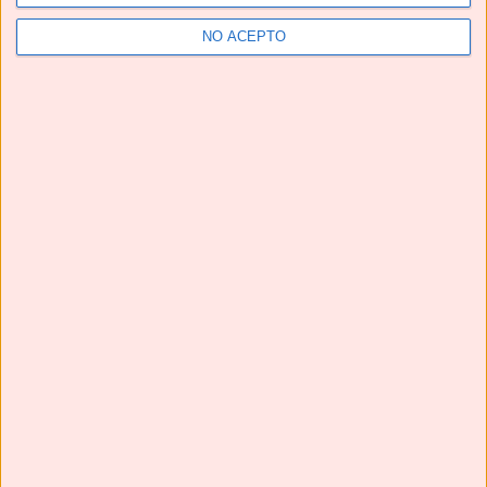
NO ACEPTO
Te pedirán una y otra vez estas HAMBURGUESAS EN
SALSA | Una receta de TOMA PAN Y MOJA😋
Next
»
1
/
116
YouTube