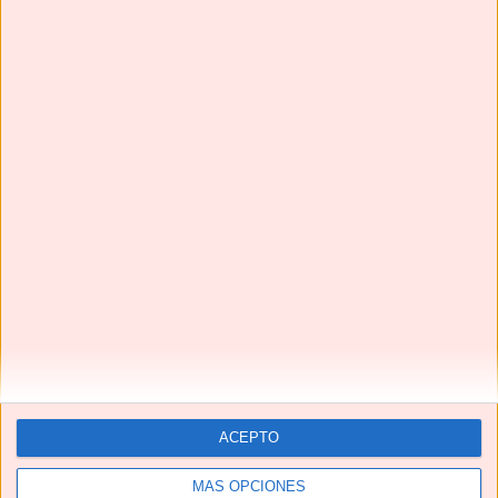
¡¡La MEJOR receta de CONEJO EN ESCABECHE que vas
a probar!!
ACEPTO
MÁS OPCIONES