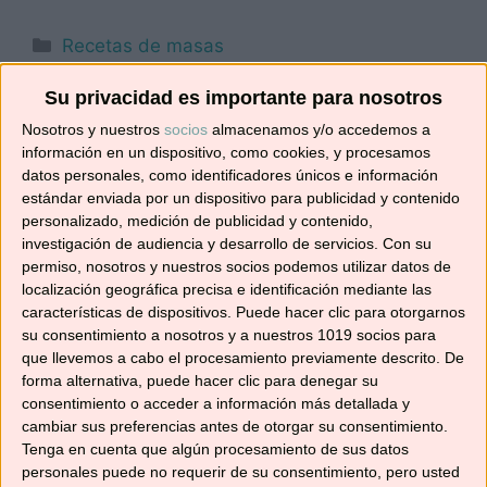
Categorías
Recetas de masas
Etiquetas
mejor panificadora 2021
,
pan casero
,
Su privacidad es importante para nosotros
panificadora
,
panificadora cecotec
,
panificadora
Nosotros y nuestros
socios
almacenamos y/o accedemos a
Cecotec recetas
,
que panificadora comprar
,
información en un dispositivo, como cookies, y procesamos
recetas panificadora
,
review panificadora
datos personales, como identificadores únicos e información
estándar enviada por un dispositivo para publicidad y contenido
1 comentario
personalizado, medición de publicidad y contenido,
investigación de audiencia y desarrollo de servicios.
Con su
permiso, nosotros y nuestros socios podemos utilizar datos de
localización geográfica precisa e identificación mediante las
características de dispositivos. Puede hacer clic para otorgarnos
PAN DE ACEITE O DE
su consentimiento a nosotros y a nuestros 1019 socios para
CAÑADA CON MYCOOK
que llevemos a cabo el procesamiento previamente descrito. De
forma alternativa, puede hacer clic para denegar su
TOUCH
consentimiento o acceder a información más detallada y
cambiar sus preferencias antes de otorgar su consentimiento.
14/01/2021
por
No solo recetas
Tenga en cuenta que algún procesamiento de sus datos
personales puede no requerir de su consentimiento, pero usted