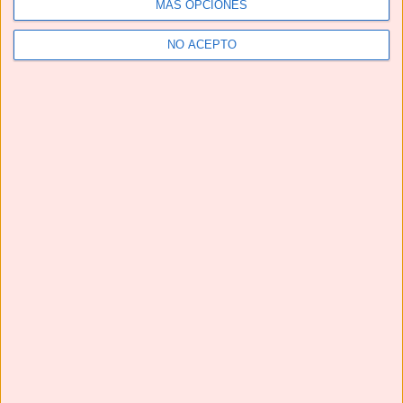
MÁS OPCIONES
Next
»
1
/
116
NO ACEPTO
CALDO DE HUESOS 🦴🦴 fuente natural de COLÁGENO
#shorts #caldodehuesos #bonebroth