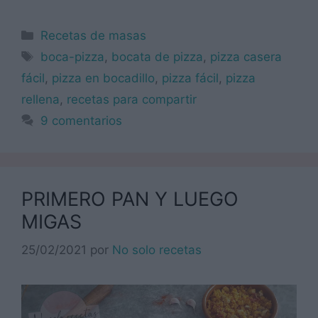
Categorías
Recetas de masas
Etiquetas
boca-pizza
,
bocata de pizza
,
pizza casera
fácil
,
pizza en bocadillo
,
pizza fácil
,
pizza
rellena
,
recetas para compartir
9 comentarios
PRIMERO PAN Y LUEGO
MIGAS
25/02/2021
por
No solo recetas