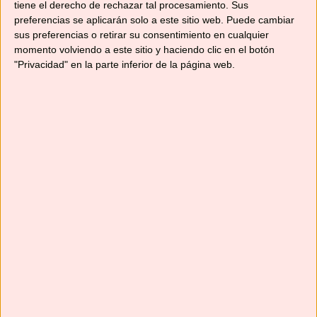
tiene el derecho de rechazar tal procesamiento. Sus
preferencias se aplicarán solo a este sitio web. Puede cambiar
sus preferencias o retirar su consentimiento en cualquier
momento volviendo a este sitio y haciendo clic en el botón
"Privacidad" en la parte inferior de la página web.
Cómo hacer pan de aceite, o pan de cañada
con Mycook touch Durante el año pasado,
debido al confinamiento, a todos nos dio por
hacer pan; a mi también y como sólo somos
dos en casa, cada vez que hacía un pan tenía
que congelarlo en rebanadas. En cambio