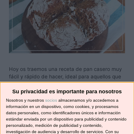
Hoy os traemos una receta de pan casero muy
fácil y rápido de hacer, ideal para aquellos que
hagan pan por primera vez ya que no necesita
fermentación, ni largos reposos, ni amasados.
Su privacidad es importante para nosotros
Este pan es típico de Irlanda, perfecto para
Nosotros y nuestros
socios
almacenamos y/o accedemos a
acompañarlo con mermeladas, quesos,
información en un dispositivo, como cookies, y procesamos
datos personales, como identificadores únicos e información
mantequilla, …. o con vuestros platos favoritos.
estándar enviada por un dispositivo para publicidad y contenido
Aquí os dejamos …
Leer más
personalizado, medición de publicidad y contenido,
investigación de audiencia y desarrollo de servicios.
Con su