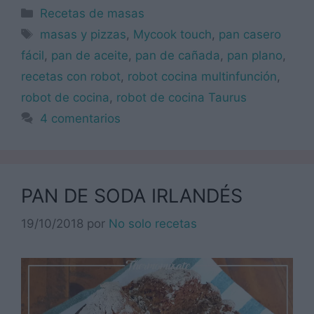
Categorías
Recetas de masas
Etiquetas
masas y pizzas
,
Mycook touch
,
pan casero
fácil
,
pan de aceite
,
pan de cañada
,
pan plano
,
recetas con robot
,
robot cocina multinfunción
,
robot de cocina
,
robot de cocina Taurus
4 comentarios
PAN DE SODA IRLANDÉS
19/10/2018
por
No solo recetas