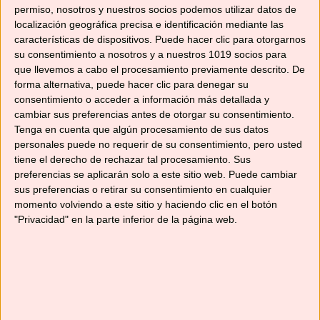
permiso, nosotros y nuestros socios podemos utilizar datos de
Categorías
Recetas con Thermomix
,
Recetas de masas
localización geográfica precisa e identificación mediante las
Etiquetas
cocina internacional
,
haz pan en casa
,
pan
características de dispositivos. Puede hacer clic para otorgarnos
su consentimiento a nosotros y a nuestros 1019 socios para
casero
,
pan casero fácil
,
pan de soda
,
pan
que llevemos a cabo el procesamiento previamente descrito. De
irlandés
,
receta irlandesa
,
robot de cocina
,
forma alternativa, puede hacer clic para denegar su
Tm31
,
Tm5
,
TM6
consentimiento o acceder a información más detallada y
cambiar sus preferencias antes de otorgar su consentimiento.
2 comentarios
Tenga en cuenta que algún procesamiento de sus datos
personales puede no requerir de su consentimiento, pero usted
tiene el derecho de rechazar tal procesamiento. Sus
preferencias se aplicarán solo a este sitio web. Puede cambiar
sus preferencias o retirar su consentimiento en cualquier
Categorías
momento volviendo a este sitio y haciendo clic en el botón
"Privacidad" en la parte inferior de la página web.
Categorías