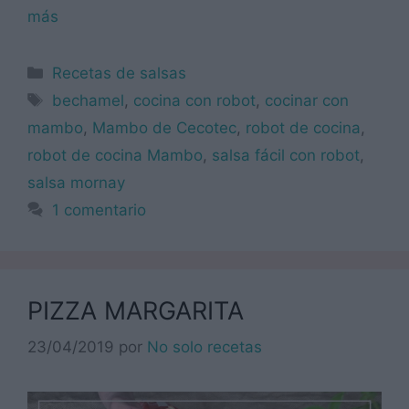
más
Categorías
Recetas de salsas
Etiquetas
bechamel
,
cocina con robot
,
cocinar con
mambo
,
Mambo de Cecotec
,
robot de cocina
,
robot de cocina Mambo
,
salsa fácil con robot
,
salsa mornay
1 comentario
PIZZA MARGARITA
23/04/2019
por
No solo recetas