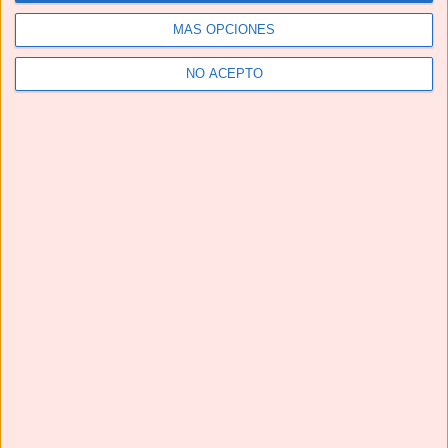
MÁS OPCIONES
Next
»
1
/
117
NO ACEPTO
CALDO DE HUESOS 🦴🦴 fuente natural de COLÁGENO
#shorts #caldodehuesos #bonebroth