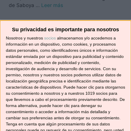
de Saboya …
Leer más
Categorías
Recetas de masas
Su privacidad es importante para nosotros
Etiquetas
cocina internacional
,
cocina italiana
,
cocinar
Nosotros y nuestros
socios
almacenamos y/o accedemos a
con mambo
,
Mambo
,
Mambo de Cecotec
,
información en un dispositivo, como cookies, y procesamos
masas y pizzas
,
pizza
,
pizza casera fácil
,
pizza
datos personales, como identificadores únicos e información
estándar enviada por un dispositivo para publicidad y contenido
margarita
,
recetas con Mambo
,
robot de cocina
,
personalizado, medición de publicidad y contenido,
robot de cocina Mambo
investigación de audiencia y desarrollo de servicios.
Con su
permiso, nosotros y nuestros socios podemos utilizar datos de
2 comentarios
localización geográfica precisa e identificación mediante las
características de dispositivos. Puede hacer clic para otorgarnos
su consentimiento a nosotros y a nuestros 1019 socios para
que llevemos a cabo el procesamiento previamente descrito. De
forma alternativa, puede hacer clic para denegar su
PATATAS GUISADAS CON
consentimiento o acceder a información más detallada y
COSTILLAS ADOBADAS
cambiar sus preferencias antes de otorgar su consentimiento.
Tenga en cuenta que algún procesamiento de sus datos
16/04/2019
por
No solo recetas
personales puede no requerir de su consentimiento, pero usted