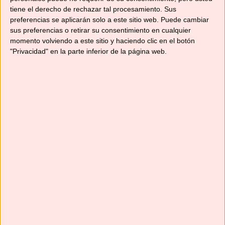
tiene el derecho de rechazar tal procesamiento. Sus
preferencias se aplicarán solo a este sitio web. Puede cambiar
sus preferencias o retirar su consentimiento en cualquier
momento volviendo a este sitio y haciendo clic en el botón
"Privacidad" en la parte inferior de la página web.
Aquí estoy de nuevo para enseñarte a preparar
una receta muy sencilla: unas ricas patatas
guisadas con costillas de cerdo adobadas. Un
plato muy clásico, de los de toda la vida y que