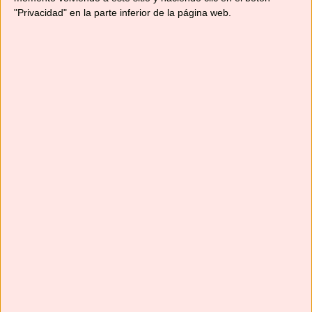
"Privacidad" en la parte inferior de la página web.
Suscríbete
Next
»
1
/
116