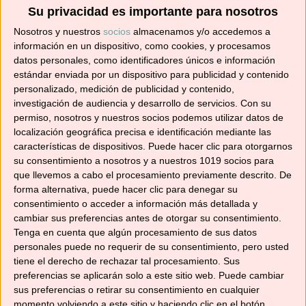
Suscríbete ahora para recibir todas las recetas
Su privacidad es importante para nosotros
en tu correo.
Nosotros y nuestros
socios
almacenamos y/o accedemos a
información en un dispositivo, como cookies, y procesamos
¡No te pierdas ninguna! 👩‍🍳👨‍🍳
datos personales, como identificadores únicos e información
Dirección
estándar enviada por un dispositivo para publicidad y contenido
de
personalizado, medición de publicidad y contenido,
correo
investigación de audiencia y desarrollo de servicios.
Con su
permiso, nosotros y nuestros socios podemos utilizar datos de
electrónico
Suscribir
localización geográfica precisa e identificación mediante las
características de dispositivos. Puede hacer clic para otorgarnos
su consentimiento a nosotros y a nuestros 1019 socios para
que llevemos a cabo el procesamiento previamente descrito. De
forma alternativa, puede hacer clic para denegar su
consentimiento o acceder a información más detallada y
YouTube
cambiar sus preferencias antes de otorgar su consentimiento.
Tenga en cuenta que algún procesamiento de sus datos
personales puede no requerir de su consentimiento, pero usted
tiene el derecho de rechazar tal procesamiento. Sus
preferencias se aplicarán solo a este sitio web. Puede cambiar
sus preferencias o retirar su consentimiento en cualquier
momento volviendo a este sitio y haciendo clic en el botón