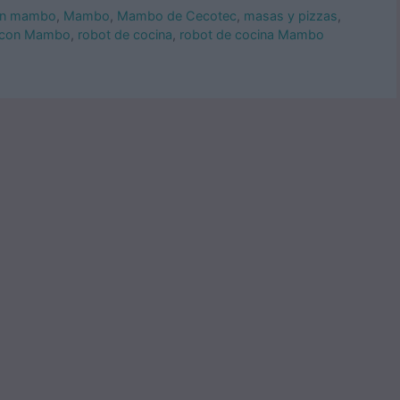
con mambo
,
Mambo
,
Mambo de Cecotec
,
masas y pizzas
,
 con Mambo
,
robot de cocina
,
robot de cocina Mambo