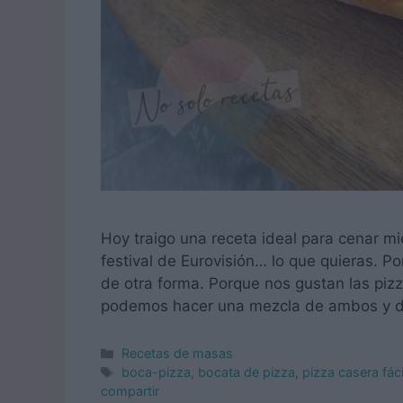
Hoy traigo una receta ideal para cenar mie
festival de Eurovisión… lo que quieras. 
de otra forma. Porque nos gustan las piz
podemos hacer una mezcla de ambos y di
Categorías
Recetas de masas
Etiquetas
boca-pizza
,
bocata de pizza
,
pizza casera fáci
compartir