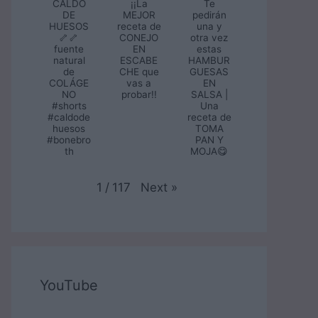
CALDO
¡¡La
Te
DE
MEJOR
pedirán
HUESOS
receta de
una y
🦴🦴
CONEJO
otra vez
fuente
EN
estas
natural
ESCABE
HAMBUR
de
CHE que
GUESAS
COLÁGE
vas a
EN
NO
probar!!
SALSA |
#shorts
Una
#caldode
receta de
huesos
TOMA
#bonebro
PAN Y
th
MOJA😋
Next
»
1
/
117
YouTube