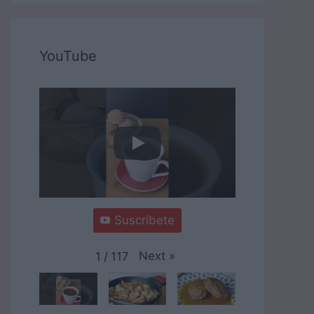
YouTube
Suscríbete
Next
»
1
/
117