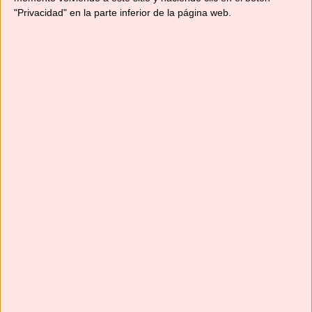
"Privacidad" en la parte inferior de la página web.
Suscríbete
Next
»
1
/
116