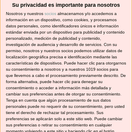
Suscríbete ahora para recibir todas las recetas
Su privacidad es importante para nosotros
en tu correo.
Nosotros y nuestros
socios
almacenamos y/o accedemos a
información en un dispositivo, como cookies, y procesamos
¡No te pierdas ninguna! 👩‍🍳👨‍🍳
datos personales, como identificadores únicos e información
Dirección
estándar enviada por un dispositivo para publicidad y contenido
de
personalizado, medición de publicidad y contenido,
correo
investigación de audiencia y desarrollo de servicios.
Con su
permiso, nosotros y nuestros socios podemos utilizar datos de
electrónico
Suscribir
localización geográfica precisa e identificación mediante las
características de dispositivos. Puede hacer clic para otorgarnos
su consentimiento a nosotros y a nuestros 1019 socios para
que llevemos a cabo el procesamiento previamente descrito. De
forma alternativa, puede hacer clic para denegar su
consentimiento o acceder a información más detallada y
YouTube
cambiar sus preferencias antes de otorgar su consentimiento.
Tenga en cuenta que algún procesamiento de sus datos
personales puede no requerir de su consentimiento, pero usted
tiene el derecho de rechazar tal procesamiento. Sus
preferencias se aplicarán solo a este sitio web. Puede cambiar
sus preferencias o retirar su consentimiento en cualquier
momento volviendo a este sitio y haciendo clic en el botón