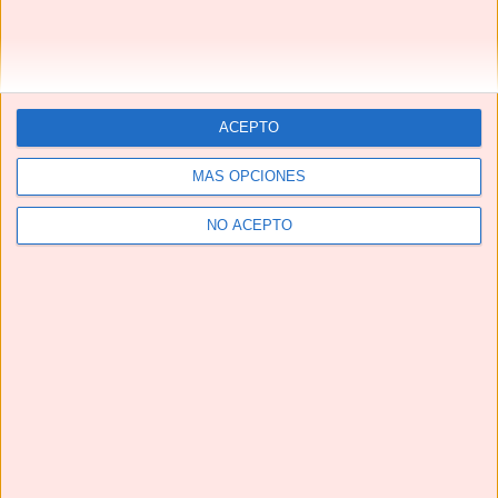
CALDO DE HUESOS 🦴🦴 fuente natural de COLÁGENO
#shorts #caldodehuesos #bonebroth
ACEPTO
MÁS OPCIONES
NO ACEPTO
¡¡La MEJOR receta de CONEJO EN ESCABECHE que vas
a probar!!