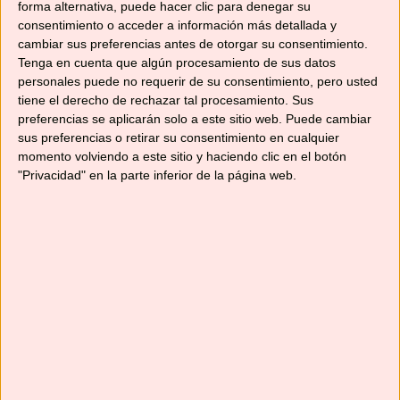
recetas con queso
,
recetas en airfyer
,
recetas
forma alternativa, puede hacer clic para denegar su
consentimiento o acceder a información más detallada y
para compartir
cambiar sus preferencias antes de otorgar su consentimiento.
10 comentarios
Tenga en cuenta que algún procesamiento de sus datos
personales puede no requerir de su consentimiento, pero usted
tiene el derecho de rechazar tal procesamiento. Sus
preferencias se aplicarán solo a este sitio web. Puede cambiar
sus preferencias o retirar su consentimiento en cualquier
BUTIFARRAS Y PIMIENTOS
momento volviendo a este sitio y haciendo clic en el botón
"Privacidad" en la parte inferior de la página web.
FRITOS SIN ACEITE
05/11/2020
por
No solo recetas