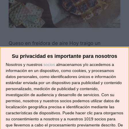
Queso en freidora de aire Hoy traigo un
aperitivo, un entrante, un picoteo……no sé muy
Su privacidad es importante para nosotros
bien cómo llamarlo, o para una cena rápida
porque lo cierto es qué este queso en freidora
Nosotros y nuestros
socios
almacenamos y/o accedemos a
información en un dispositivo, como cookies, y procesamos
de aire está tan rico que apetece en cualquier
datos personales, como identificadores únicos e información
momento. Es tan fácil de preparar que en
estándar enviada por un dispositivo para publicidad y contenido
apenas unos minutos lo tienes listo. …
Leer más
personalizado, medición de publicidad y contenido,
investigación de audiencia y desarrollo de servicios.
Con su
permiso, nosotros y nuestros socios podemos utilizar datos de
Categorías
Recetas con freidora de aire
localización geográfica precisa e identificación mediante las
Etiquetas
cambembert en airfryer
,
camembert
,
características de dispositivos. Puede hacer clic para otorgarnos
su consentimiento a nosotros y a nuestros 1019 socios para
Cecofry
,
Cecofry deluxe
,
Cecotec
,
picoteo
,
que llevemos a cabo el procesamiento previamente descrito. De