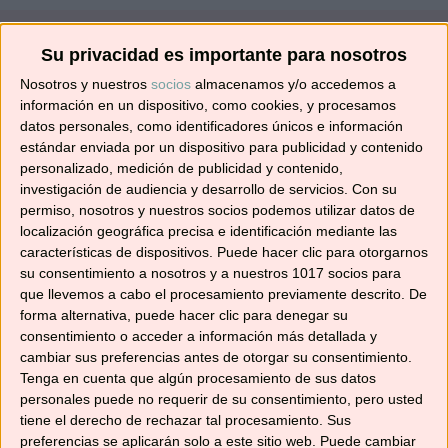
Su privacidad es importante para nosotros
¡SUSCRÍBETE! 🍳🌟
Nosotros y nuestros
socios
almacenamos y/o accedemos a
información en un dispositivo, como cookies, y procesamos
datos personales, como identificadores únicos e información
Suscríbete ahora para recibir todas las recetas
estándar enviada por un dispositivo para publicidad y contenido
en tu correo.
personalizado, medición de publicidad y contenido,
investigación de audiencia y desarrollo de servicios.
Con su
¡No te pierdas ninguna! 👩‍🍳👨‍🍳
permiso, nosotros y nuestros socios podemos utilizar datos de
Dirección
localización geográfica precisa e identificación mediante las
características de dispositivos. Puede hacer clic para otorgarnos
de
su consentimiento a nosotros y a nuestros 1017 socios para
correo
que llevemos a cabo el procesamiento previamente descrito. De
electrónico
forma alternativa, puede hacer clic para denegar su
Suscribir
consentimiento o acceder a información más detallada y
cambiar sus preferencias antes de otorgar su consentimiento.
Tenga en cuenta que algún procesamiento de sus datos
personales puede no requerir de su consentimiento, pero usted
tiene el derecho de rechazar tal procesamiento. Sus
preferencias se aplicarán solo a este sitio web. Puede cambiar
YouTube