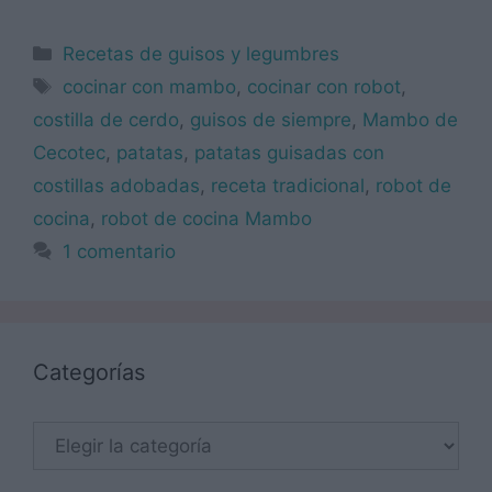
Categorías
Recetas de guisos y legumbres
Etiquetas
cocinar con mambo
,
cocinar con robot
,
costilla de cerdo
,
guisos de siempre
,
Mambo de
Cecotec
,
patatas
,
patatas guisadas con
costillas adobadas
,
receta tradicional
,
robot de
cocina
,
robot de cocina Mambo
1 comentario
Categorías
Categorías