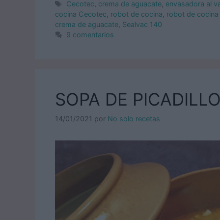
Etiquetas
Cecotec
,
crema de aguacate
,
envasadora al v
cocina Cecotec
,
robot de cocina
,
robot de cocin
crema de aguacate
,
Sealvac 140
9 comentarios
SOPA DE PICADILL
14/01/2021
por
No solo recetas