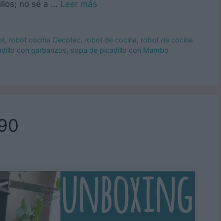
illos; no sé a …
Leer más
al
,
robot cocina Cecotec
,
robot de cocina
,
robot de cocina
adillo con garbanzos
,
sopa de picadillo con Mambo
90