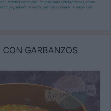
acío
,
recetas con robot
,
recetas para celebraciones
,
robot
a Mambo
,
salmón al vacío
,
salmón cocinado al vacío con
O CON GARBANZOS