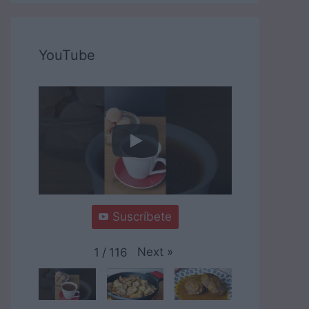
YouTube
Suscríbete
Next
»
1
/
116