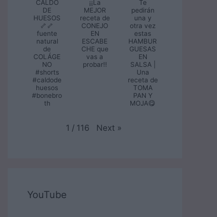
CALDO
¡¡La
Te
DE
MEJOR
pedirán
HUESOS
receta de
una y
🦴🦴
CONEJO
otra vez
fuente
EN
estas
natural
ESCABE
HAMBUR
de
CHE que
GUESAS
COLÁGE
vas a
EN
NO
probar!!
SALSA |
#shorts
Una
#caldode
receta de
huesos
TOMA
#bonebro
PAN Y
th
MOJA😋
Next
»
1
/
116
YouTube