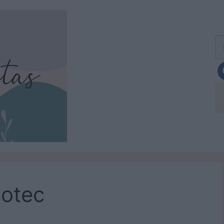
Bu
cotec