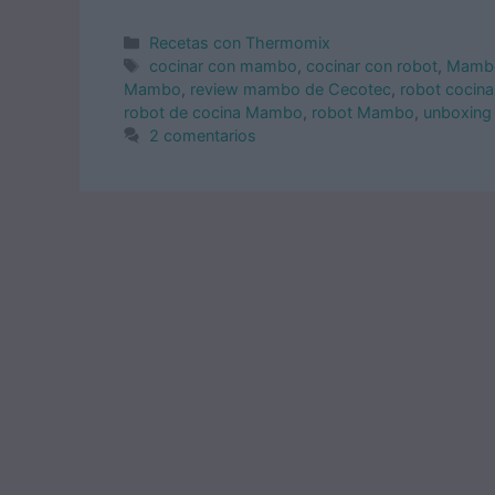
Categorías
Recetas con Thermomix
Etiquetas
cocinar con mambo
,
cocinar con robot
,
Mambo
Mambo
,
review mambo de Cecotec
,
robot cocin
robot de cocina Mambo
,
robot Mambo
,
unboxin
2 comentarios