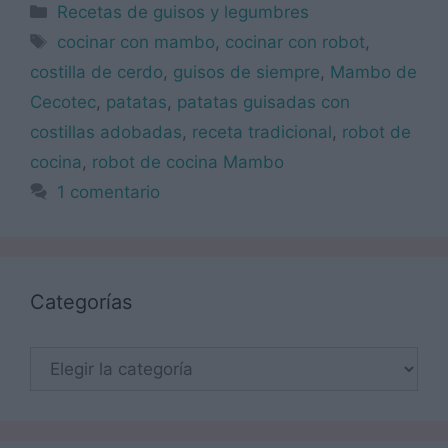
Categorías
Recetas de guisos y legumbres
Etiquetas
cocinar con mambo
,
cocinar con robot
,
costilla de cerdo
,
guisos de siempre
,
Mambo de
Cecotec
,
patatas
,
patatas guisadas con
costillas adobadas
,
receta tradicional
,
robot de
cocina
,
robot de cocina Mambo
1 comentario
Categorías
Categorías