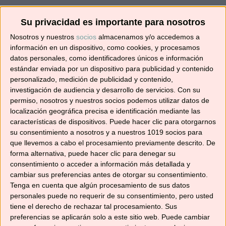
¡SUSCRÍBETE! 🍳🌟
Su privacidad es importante para nosotros
Nosotros y nuestros
socios
almacenamos y/o accedemos a
Suscríbete ahora para recibir todas las recetas
información en un dispositivo, como cookies, y procesamos
datos personales, como identificadores únicos e información
en tu correo.
estándar enviada por un dispositivo para publicidad y contenido
personalizado, medición de publicidad y contenido,
¡No te pierdas ninguna! 👩‍🍳👨‍🍳
investigación de audiencia y desarrollo de servicios.
Con su
Dirección
permiso, nosotros y nuestros socios podemos utilizar datos de
de
localización geográfica precisa e identificación mediante las
características de dispositivos. Puede hacer clic para otorgarnos
correo
su consentimiento a nosotros y a nuestros 1019 socios para
electrónico
Suscribir
que llevemos a cabo el procesamiento previamente descrito. De
forma alternativa, puede hacer clic para denegar su
consentimiento o acceder a información más detallada y
cambiar sus preferencias antes de otorgar su consentimiento.
Tenga en cuenta que algún procesamiento de sus datos
personales puede no requerir de su consentimiento, pero usted
YouTube
tiene el derecho de rechazar tal procesamiento. Sus
preferencias se aplicarán solo a este sitio web. Puede cambiar