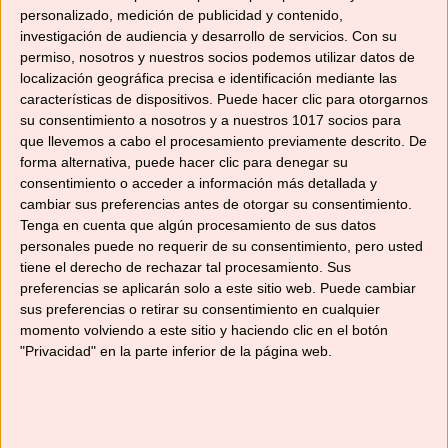
personalizado, medición de publicidad y contenido,
investigación de audiencia y desarrollo de servicios.
Con su
permiso, nosotros y nuestros socios podemos utilizar datos de
localización geográfica precisa e identificación mediante las
Relacionado
características de dispositivos. Puede hacer clic para otorgarnos
su consentimiento a nosotros y a nuestros 1017 socios para
que llevemos a cabo el procesamiento previamente descrito. De
forma alternativa, puede hacer clic para denegar su
consentimiento o acceder a información más detallada y
cambiar sus preferencias antes de otorgar su consentimiento.
ENSALADA DE
ENSALADA CRUJIENTE
Tenga en cuenta que algún procesamiento de sus datos
LENTEJAS, ESPINACAS
02/02/2018
Y BACALAO
En «Recetas con
personales puede no requerir de su consentimiento, pero usted
29/03/2019
Thermomix»
tiene el derecho de rechazar tal procesamiento. Sus
En «Recetas con
preferencias se aplicarán solo a este sitio web. Puede cambiar
Thermomix»
sus preferencias o retirar su consentimiento en cualquier
momento volviendo a este sitio y haciendo clic en el botón
"Privacidad" en la parte inferior de la página web.
ENSALADA DE PATATA