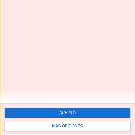
¡¡La MEJOR receta de CONEJO EN ESCABECHE que vas
a probar!!
ACEPTO
MÁS OPCIONES