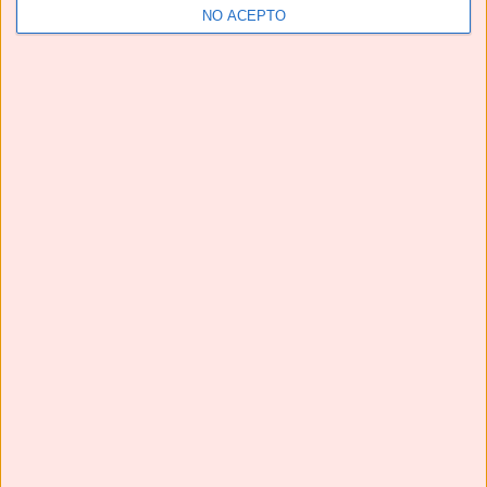
NO ACEPTO
Te pedirán una y otra vez estas HAMBURGUESAS EN
SALSA | Una receta de TOMA PAN Y MOJA😋
Next
»
1
/
116
YouTube