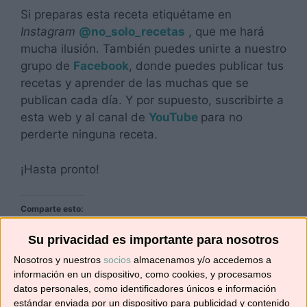
Si preparas esta receta etiquétame en
Instagram
@no_solo_recetas
, que me hará
mucha ilusión. También puedes unirte a nuestro
grupo de
Facebook
, donde puedes publicar tus
recetas y aprender de las muchas que se
publican cada día. Y por supuesto, suscribirte a
esta web y al canal de
YouTube
para no
perderte ninguna receta.
¡Hasta pronto!
Comparte esto:
Compartir
Su privacidad es importante para nosotros
Nosotros y nuestros
socios
almacenamos y/o accedemos a
información en un dispositivo, como cookies, y procesamos
Me gusta esto:
datos personales, como identificadores únicos e información
estándar enviada por un dispositivo para publicidad y contenido