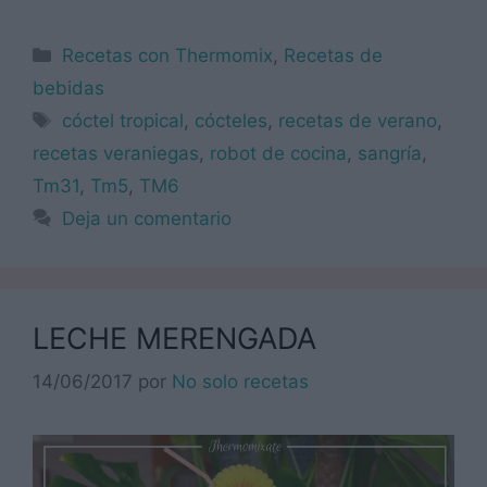
Categorías
Recetas con Thermomix
,
Recetas de
bebidas
Etiquetas
cóctel tropical
,
cócteles
,
recetas de verano
,
recetas veraniegas
,
robot de cocina
,
sangría
,
Tm31
,
Tm5
,
TM6
Deja un comentario
LECHE MERENGADA
14/06/2017
por
No solo recetas