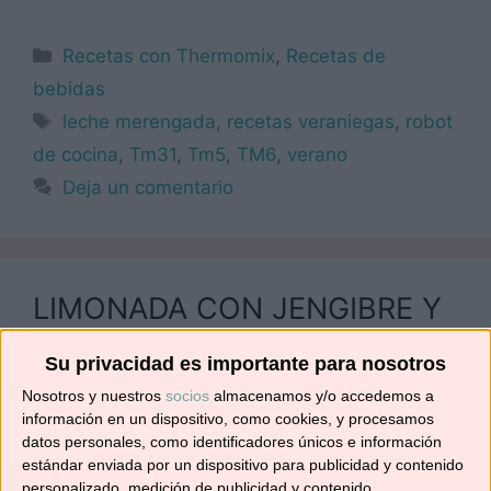
Categorías
Recetas con Thermomix
,
Recetas de
bebidas
Etiquetas
leche merengada
,
recetas veraniegas
,
robot
de cocina
,
Tm31
,
Tm5
,
TM6
,
verano
Deja un comentario
LIMONADA CON JENGIBRE Y
MIEL
Su privacidad es importante para nosotros
04/06/2017
por
No solo recetas
Nosotros y nuestros
socios
almacenamos y/o accedemos a
información en un dispositivo, como cookies, y procesamos
datos personales, como identificadores únicos e información
estándar enviada por un dispositivo para publicidad y contenido
personalizado, medición de publicidad y contenido,