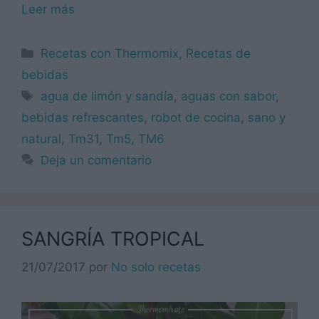
Leer más
Categorías
Recetas con Thermomix
,
Recetas de
bebidas
Etiquetas
agua de limón y sandía
,
aguas con sabor
,
bebidas refrescantes
,
robot de cocina
,
sano y
natural
,
Tm31
,
Tm5
,
TM6
Deja un comentario
SANGRÍA TROPICAL
21/07/2017
por
No solo recetas