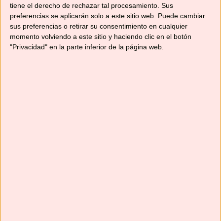
tiene el derecho de rechazar tal procesamiento. Sus
preferencias se aplicarán solo a este sitio web. Puede cambiar
Me gusta esto:
sus preferencias o retirar su consentimiento en cualquier
Cargando...
momento volviendo a este sitio y haciendo clic en el botón
"Privacidad" en la parte inferior de la página web.
Relacionado
MOJITO DE MANGO
ENSALADA DE PATATA
31/08/2018
CON ALIÑO DE
En «Recetas con
AGUACATE Y CILANTRO
Thermomix»
16/06/2022
En «Recetas de
ensaladas y verduras»