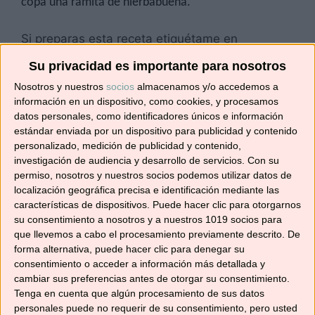
copa una ramita de hierbabuena.
Si preparas esta receta etiquétame en
Instagram
@no_solo_recetas
, que me hará
Su privacidad es importante para nosotros
mucha ilusión. También puedes unirte a nuestro
Nosotros y nuestros
socios
almacenamos y/o accedemos a
grupo de
Facebook
, donde puedes publicar tus
información en un dispositivo, como cookies, y procesamos
recetas y aprender de las muchas que se
datos personales, como identificadores únicos e información
publican cada día. Y por supuesto, suscribirte a
estándar enviada por un dispositivo para publicidad y contenido
esta web y al canal de
YouTube
para no
personalizado, medición de publicidad y contenido,
perderte ninguna receta.
investigación de audiencia y desarrollo de servicios.
Con su
permiso, nosotros y nuestros socios podemos utilizar datos de
localización geográfica precisa e identificación mediante las
¡Hasta pronto!
características de dispositivos. Puede hacer clic para otorgarnos
su consentimiento a nosotros y a nuestros 1019 socios para
que llevemos a cabo el procesamiento previamente descrito. De
forma alternativa, puede hacer clic para denegar su
consentimiento o acceder a información más detallada y
Comparte esto:
cambiar sus preferencias antes de otorgar su consentimiento.
Tenga en cuenta que algún procesamiento de sus datos
Compartir
personales puede no requerir de su consentimiento, pero usted