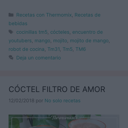
Categorías
Recetas con Thermomix
,
Recetas de
bebidas
Etiquetas
cocinillas tm5
,
cócteles
,
encuentro de
youtubers
,
mango
,
mojito
,
mojito de mango
,
robot de cocina
,
Tm31
,
Tm5
,
TM6
Deja un comentario
CÓCTEL FILTRO DE AMOR
12/02/2018
por
No solo recetas