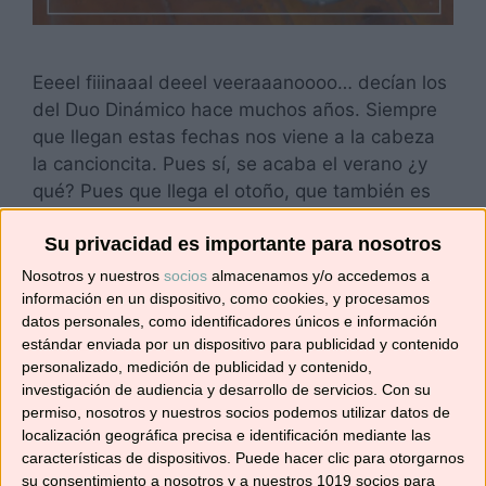
Eeeel fiiinaaal deeel veeraaanoooo… decían los
del Duo Dinámico hace muchos años. Siempre
que llegan estas fechas nos viene a la cabeza
la cancioncita. Pues sí, se acaba el verano ¿y
qué? Pues que llega el otoño, que también es
muy bonito; que ya apetece ponerse una
Su privacidad es importante para nosotros
rebequita y empezar a comer sopitas…
(uyuyuyuy, cuanto …
Leer más
Nosotros y nuestros
socios
almacenamos y/o accedemos a
información en un dispositivo, como cookies, y procesamos
datos personales, como identificadores únicos e información
Categorías
Recetas con Thermomix
,
Recetas de
estándar enviada por un dispositivo para publicidad y contenido
personalizado, medición de publicidad y contenido,
bebidas
investigación de audiencia y desarrollo de servicios.
Con su
Etiquetas
blue hawaii
,
cocktail
,
cóctel tropical
,
permiso, nosotros y nuestros socios podemos utilizar datos de
localización geográfica precisa e identificación mediante las
cócteles
,
recetas para celebraciones
,
recetas
características de dispositivos. Puede hacer clic para otorgarnos
veraniegas
,
robot de cocina
,
Tm31
,
Tm5
,
TM6
su consentimiento a nosotros y a nuestros 1019 socios para