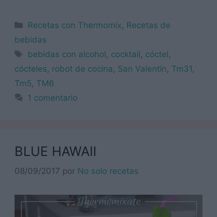
Categorías
Recetas con Thermomix
,
Recetas de
bebidas
Etiquetas
bebidas con alcohol
,
cocktail
,
cóctel
,
cócteles
,
robot de cocina
,
San Valentín
,
Tm31
,
Tm5
,
TM6
1 comentario
BLUE HAWAII
08/09/2017
por
No solo recetas