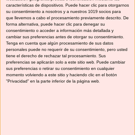
características de dispositivos. Puede hacer clic para otorgarnos
su consentimiento a nosotros y a nuestros 1019 socios para
que llevemos a cabo el procesamiento previamente descrito. De
forma alternativa, puede hacer clic para denegar su
BATIDO DE CARROT
consentimiento o acceder a información más detallada y
CAKE
cambiar sus preferencias antes de otorgar su consentimiento.
15/08/2022
Tenga en cuenta que algún procesamiento de sus datos
En «Recetas de
personales puede no requerir de su consentimiento, pero usted
bebidas»
tiene el derecho de rechazar tal procesamiento. Sus
preferencias se aplicarán solo a este sitio web. Puede cambiar
sus preferencias o retirar su consentimiento en cualquier
momento volviendo a este sitio y haciendo clic en el botón
Categorías
Recetas con Thermomix
,
Recetas de
"Privacidad" en la parte inferior de la página web.
bebidas
Etiquetas
jengibre
,
limonada de jengibre
,
robot de
cocina
,
sano y natural
,
Tm31
,
Tm5
,
TM6
MACARRONES EXPRÉS CON ATÚN
HUEVOS RELLENOS LIGHT