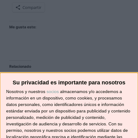
Compartir
Me gusta esto:
Relacionado
Su privacidad es importante para nosotros
Nosotros y nuestros
socios
almacenamos y/o accedemos a
información en un dispositivo, como cookies, y procesamos
BEBIDA PARA LAS
GOLDEN MILK vs TÉ
datos personales, como identificadores únicos e información
DEFENSAS
DORADO
estándar enviada por un dispositivo para publicidad y contenido
10/11/2017
16/11/2018
personalizado, medición de publicidad y contenido,
En «Recetas con
En «Recetas con
investigación de audiencia y desarrollo de servicios.
Con su
Thermomix»
Thermomix»
permiso, nosotros y nuestros socios podemos utilizar datos de
localización geográfica precisa e identificación mediante las