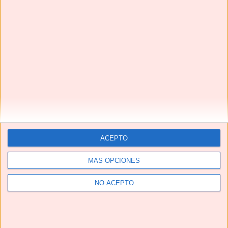
Next
»
1
/
116
CALDO DE HUESOS 🦴🦴 fuente natural de COLÁGENO
ACEPTO
#shorts #caldodehuesos #bonebroth
MÁS OPCIONES
NO ACEPTO