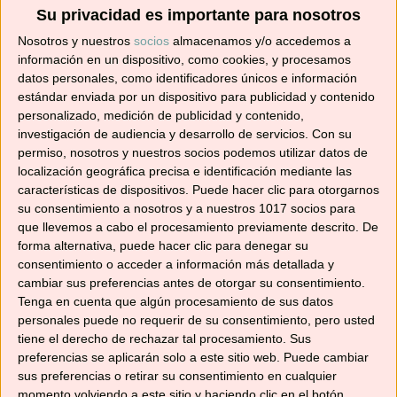
Suscríbete ahora para recibir todas las recetas
Su privacidad es importante para nosotros
en tu correo.
Nosotros y nuestros
socios
almacenamos y/o accedemos a
información en un dispositivo, como cookies, y procesamos
¡No te pierdas ninguna! 👩‍🍳👨‍🍳
datos personales, como identificadores únicos e información
Dirección
estándar enviada por un dispositivo para publicidad y contenido
de
personalizado, medición de publicidad y contenido,
correo
investigación de audiencia y desarrollo de servicios.
Con su
permiso, nosotros y nuestros socios podemos utilizar datos de
electrónico
Suscribir
localización geográfica precisa e identificación mediante las
características de dispositivos. Puede hacer clic para otorgarnos
su consentimiento a nosotros y a nuestros 1017 socios para
que llevemos a cabo el procesamiento previamente descrito. De
forma alternativa, puede hacer clic para denegar su
consentimiento o acceder a información más detallada y
YouTube
cambiar sus preferencias antes de otorgar su consentimiento.
Tenga en cuenta que algún procesamiento de sus datos
personales puede no requerir de su consentimiento, pero usted
tiene el derecho de rechazar tal procesamiento. Sus
preferencias se aplicarán solo a este sitio web. Puede cambiar
sus preferencias o retirar su consentimiento en cualquier
momento volviendo a este sitio y haciendo clic en el botón