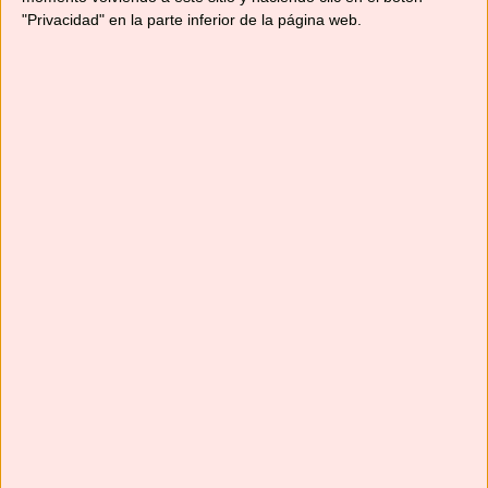
"Privacidad" en la parte inferior de la página web.
Suscríbete
Next
»
1
/
116