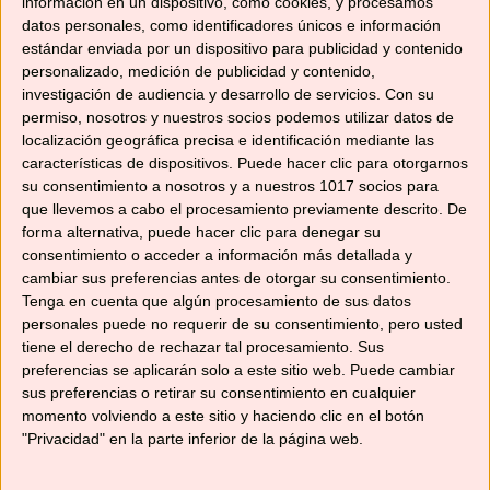
información en un dispositivo, como cookies, y procesamos
datos personales, como identificadores únicos e información
estándar enviada por un dispositivo para publicidad y contenido
Dentro del recopilatorio “Feria de abril”, hoy te
personalizado, medición de publicidad y contenido,
investigación de audiencia y desarrollo de servicios.
Con su
traigo una rica ensalada muy fácil de preparar,
permiso, nosotros y nuestros socios podemos utilizar datos de
originaria de Cádiz, pero muy típica en los bares
localización geográfica precisa e identificación mediante las
de Andalucía: las papas aliñás. Es una receta
características de dispositivos. Puede hacer clic para otorgarnos
típica de la cocina andaluza, muy sencilla y
su consentimiento a nosotros y a nuestros 1017 socios para
rápida de preparar, que se puede servir como
que llevemos a cabo el procesamiento previamente descrito. De
forma alternativa, puede hacer clic para denegar su
aperitivo o como acompañamiento de otros …
consentimiento o acceder a información más detallada y
Leer más
cambiar sus preferencias antes de otorgar su consentimiento.
Tenga en cuenta que algún procesamiento de sus datos
personales puede no requerir de su consentimiento, pero usted
Categorías
Recetas con Thermomix
,
Recetas de
tiene el derecho de rechazar tal procesamiento. Sus
aperitivos, entrantes y acompañamientos
preferencias se aplicarán solo a este sitio web. Puede cambiar
Etiquetas
sus preferencias o retirar su consentimiento en cualquier
ensalada de patatas
,
feria de abril
,
feria de
momento volviendo a este sitio y haciendo clic en el botón
Sevilla
,
papas aliñás
,
papas aliñás de Cádiz
,
"Privacidad" en la parte inferior de la página web.
patatas
,
patatas aliñadas
,
robot de cocina
,