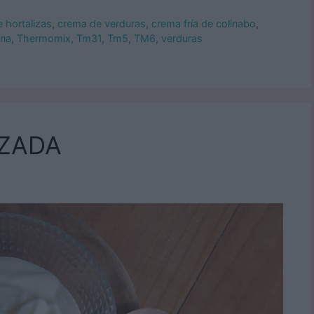
 hortalizas
,
crema de verduras
,
crema fría de colinabo
,
ina
,
Thermomix
,
Tm31
,
Tm5
,
TM6
,
verduras
IZADA