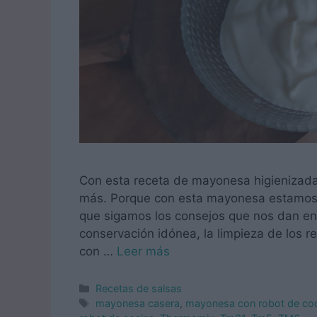
Con esta receta de mayonesa higienizada 
más. Porque con esta mayonesa estamos t
que sigamos los consejos que nos dan en
conservación idónea, la limpieza de los 
con …
Leer más
Categorías
Recetas de salsas
Etiquetas
mayonesa casera
,
mayonesa con robot de co