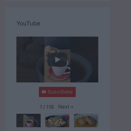
YouTube
Suscríbete
Next
»
1
/
116