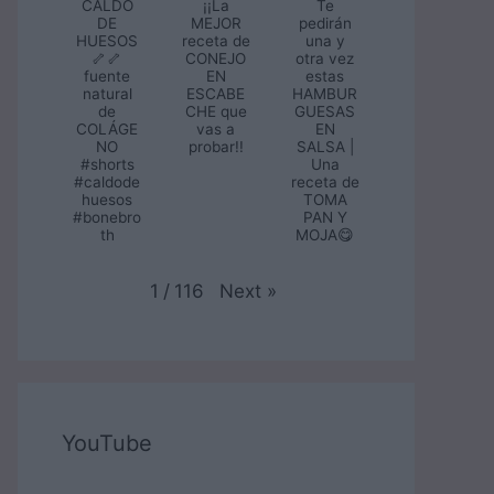
CALDO
¡¡La
Te
DE
MEJOR
pedirán
HUESOS
receta de
una y
🦴🦴
CONEJO
otra vez
fuente
EN
estas
natural
ESCABE
HAMBUR
de
CHE que
GUESAS
COLÁGE
vas a
EN
NO
probar!!
SALSA |
#shorts
Una
#caldode
receta de
huesos
TOMA
#bonebro
PAN Y
th
MOJA😋
Next
»
1
/
116
YouTube