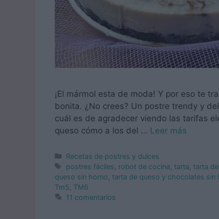
¡El mármol esta de moda! Y por eso te tr
bonita. ¿No crees? Un postre trendy y deli
cuál es de agradecer viendo las tarifas el
queso cómo a los del …
Leer más
Categorías
Recetas de postres y dulces
Etiquetas
postres fáciles
,
robot de cocina
,
tarta
,
tarta d
queso sin horno
,
tarta de queso y chocolates sin
Tm5
,
TM6
11 comentarios