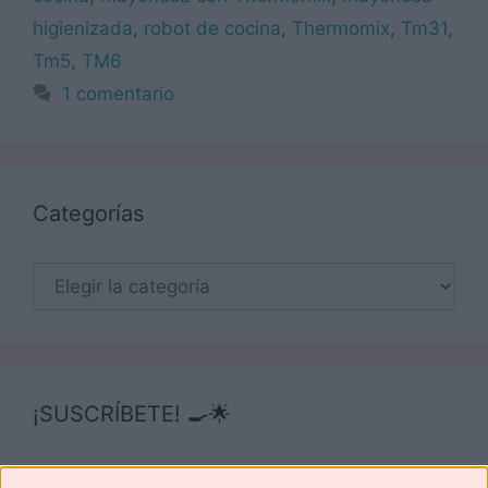
higienizada
,
robot de cocina
,
Thermomix
,
Tm31
,
Tm5
,
TM6
1 comentario
Categorías
Categorías
¡SUSCRÍBETE! 🍳🌟
Suscríbete ahora para recibir todas las recetas