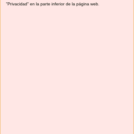
"Privacidad" en la parte inferior de la página web.
Suscríbete
Next
»
1
/
116