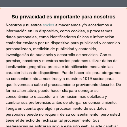
Su privacidad es importante para nosotros
¡SUSCRÍBETE! 🍳🌟
Nosotros y nuestros
socios
almacenamos y/o accedemos a
información en un dispositivo, como cookies, y procesamos
datos personales, como identificadores únicos e información
Suscríbete ahora para recibir todas las recetas
estándar enviada por un dispositivo para publicidad y contenido
en tu correo.
personalizado, medición de publicidad y contenido,
investigación de audiencia y desarrollo de servicios.
Con su
permiso, nosotros y nuestros socios podemos utilizar datos de
¡No te pierdas ninguna! 👩‍🍳👨‍🍳
localización geográfica precisa e identificación mediante las
Dirección
características de dispositivos. Puede hacer clic para otorgarnos
de
su consentimiento a nosotros y a nuestros 1019 socios para
correo
que llevemos a cabo el procesamiento previamente descrito. De
electrónico
forma alternativa, puede hacer clic para denegar su
Suscribir
consentimiento o acceder a información más detallada y
cambiar sus preferencias antes de otorgar su consentimiento.
Tenga en cuenta que algún procesamiento de sus datos
personales puede no requerir de su consentimiento, pero usted
tiene el derecho de rechazar tal procesamiento. Sus
preferencias se aplicarán solo a este sitio web. Puede cambiar