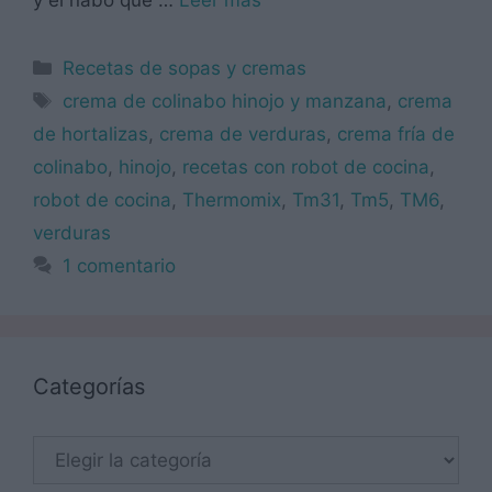
y el nabo que …
Leer más
Categorías
Recetas de sopas y cremas
Etiquetas
crema de colinabo hinojo y manzana
,
crema
de hortalizas
,
crema de verduras
,
crema fría de
colinabo
,
hinojo
,
recetas con robot de cocina
,
robot de cocina
,
Thermomix
,
Tm31
,
Tm5
,
TM6
,
verduras
1 comentario
Categorías
Categorías