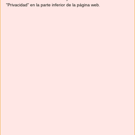
"Privacidad" en la parte inferior de la página web.
Suscríbete
Next
»
1
/
116