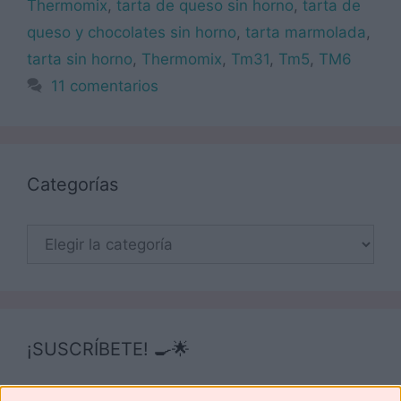
Thermomix
,
tarta de queso sin horno
,
tarta de
queso y chocolates sin horno
,
tarta marmolada
,
tarta sin horno
,
Thermomix
,
Tm31
,
Tm5
,
TM6
11 comentarios
Categorías
Categorías
¡SUSCRÍBETE! 🍳🌟
Suscríbete ahora para recibir todas las recetas