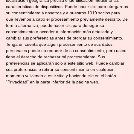
localización geográfica precisa e identificación mediante las
características de dispositivos. Puede hacer clic para otorgarnos
tarta sin horno
,
Thermomix
,
Tm31
,
Tm5
,
TM6
su consentimiento a nosotros y a nuestros 1019 socios para
11 comentarios
que llevemos a cabo el procesamiento previamente descrito. De
forma alternativa, puede hacer clic para denegar su
consentimiento o acceder a información más detallada y
cambiar sus preferencias antes de otorgar su consentimiento.
Tenga en cuenta que algún procesamiento de sus datos
Categorías
personales puede no requerir de su consentimiento, pero usted
tiene el derecho de rechazar tal procesamiento. Sus
preferencias se aplicarán solo a este sitio web. Puede cambiar
Categorías
sus preferencias o retirar su consentimiento en cualquier
momento volviendo a este sitio y haciendo clic en el botón
"Privacidad" en la parte inferior de la página web.
¡SUSCRÍBETE! 🍳🌟
Suscríbete ahora para recibir todas las recetas
en tu correo.