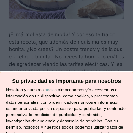
¡El mármol esta de moda! Y por eso te traigo
esta receta, que además de riquísima es muy
bonita. ¿No crees? Un postre trendy y delicious
con el que triunfar. No necesita horno, lo cuál es
de agradecer viendo las tarifas eléctricas. Y les
gustará tanto a los amantes del queso cómo a
los del …
Leer más
Su privacidad es importante para nosotros
Nosotros y nuestros
socios
almacenamos y/o accedemos a
Categorías
información en un dispositivo, como cookies, y procesamos
Recetas de postres y dulces
datos personales, como identificadores únicos e información
Etiquetas
postres fáciles
,
robot de cocina
,
tarta
,
tarta
estándar enviada por un dispositivo para publicidad y contenido
de queso
,
tarta de queso marmolada con
personalizado, medición de publicidad y contenido,
investigación de audiencia y desarrollo de servicios.
Con su
Thermomix
,
tarta de queso sin horno
,
tarta de
permiso, nosotros y nuestros socios podemos utilizar datos de
queso y chocolates sin horno
,
tarta marmolada
,